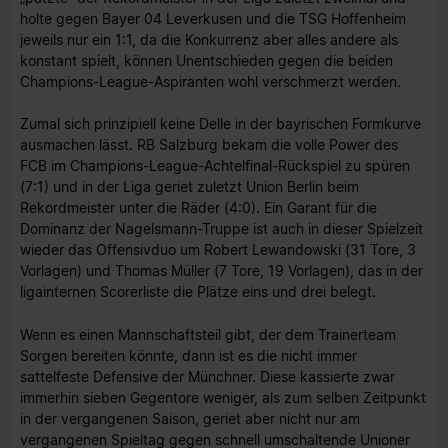
holte gegen Bayer 04 Leverkusen und die TSG Hoffenheim
jeweils nur ein 1:1, da die Konkurrenz aber alles andere als
konstant spielt, können Unentschieden gegen die beiden
Champions-League-Aspiranten wohl verschmerzt werden.
Zumal sich prinzipiell keine Delle in der bayrischen Formkurve
ausmachen lässt. RB Salzburg bekam die volle Power des
FCB im Champions-League-Achtelfinal-Rückspiel zu spüren
(7:1) und in der Liga geriet zuletzt Union Berlin beim
Rekordmeister unter die Räder (4:0). Ein Garant für die
Dominanz der Nagelsmann-Truppe ist auch in dieser Spielzeit
wieder das Offensivduo um Robert Lewandowski (31 Tore, 3
Vorlagen) und Thomas Müller (7 Tore, 19 Vorlagen), das in der
ligainternen Scorerliste die Plätze eins und drei belegt.
Wenn es einen Mannschaftsteil gibt, der dem Trainerteam
Sorgen bereiten könnte, dann ist es die nicht immer
sattelfeste Defensive der Münchner. Diese kassierte zwar
immerhin sieben Gegentore weniger, als zum selben Zeitpunkt
in der vergangenen Saison, geriet aber nicht nur am
vergangenen Spieltag gegen schnell umschaltende Unioner