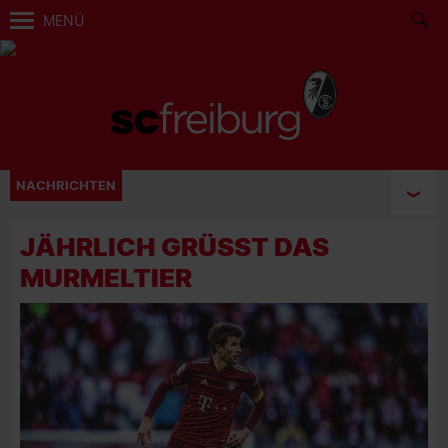
MENÜ
NACHRICHTEN
JÄHRLICH GRÜSST DAS M
URMELTIER