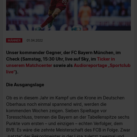
MÄNNER
01.04.2022
Unser kommender Gegner, der FC Bayern München, im
Check (Samstag, 15:30 Uhr, live auf Sky, im
Ticker in
unserem Matchcenter
sowie als
Audioreportage „Sportclub
live“
).
Die Ausgangslage
Ob es in diesem Jahr im Kampf um die Krone im Deutschen
Oberhaus noch einmal spannend wird, werden die
kommenden Wochen zeigen. Sieben Spieltage vor
Toresschluss, trennen die Bayern an der Tabellenspitze sechs
Punkte vom ersten – und einzigen – echten Verfolger, dem
BVB. Es wäre die zehnte Meisterschaft des FCB in Folge. Zwar
„patzte“ der Rekordmeister in der Liga zuletzt zweimal und