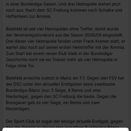
in einer Bundesliga-Saison. Und drei Heimspiele stehen jetzt
noch aus: Nach dem SC Freiburg kommen noch Schalke und
Hoffenheim zur Arminia.
Bielefeld ist seit vier Heimspielen ohne Treffer, damit wurde
der Vereinsnegativrekord aus der Saison 2008/09 eingestellt.
Drei dieser vier Heimspiele fanden unter Frank Kramer statt, er
wartet also noch auf seinen ersten Heimtreffer mit der Arminia.
Zum Start bei einem neuen Klub blieb in der Bundesliga-
Geschichte noch nie ein Trainer mehr als vier Heimspiele in
Folge ohne Tor.
Bielefeld erreichte zuletzt in Mainz ein 1:1. Gegen den FSV hat
der DSC unter den aktuellen Erstligisten seine zweitbeste
Bundesliga-Bilanz (nun 3 Siege, 4 Remis und eine
Niederlage), gegen den SC Freiburg die beste. Gegen die
Breisgauer gab es vier Siege, ein Remis und zwei
Niederlagen.
Der Sport-Club ist sogar der einzige aktuelle Erstligist, gegen
den die Arminia zu Hause eine makellose Bundesliga-Bilanz