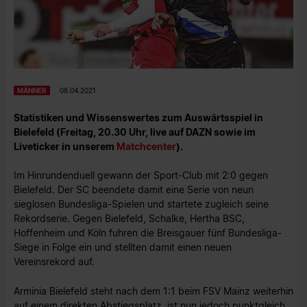
MÄNNER
08.04.2021
Statistiken und Wissenswertes zum Auswärtsspiel in
Bielefeld (Freitag, 20.30 Uhr, live auf DAZN sowie im
Liveticker in unserem
Matchcenter
).
Im Hinrundenduell gewann der Sport-Club mit 2:0 gegen
Bielefeld. Der SC beendete damit eine Serie von neun
sieglosen Bundesliga-Spielen und startete zugleich seine
Rekordserie. Gegen Bielefeld, Schalke, Hertha BSC,
Hoffenheim und Köln fuhren die Breisgauer fünf Bundesliga-
Siege in Folge ein und stellten damit einen neuen
Vereinsrekord auf.
Arminia Bielefeld steht nach dem 1:1 beim FSV Mainz weiterhin
auf einem direkten Abstiegsplatz, ist nun jedoch punktgleich