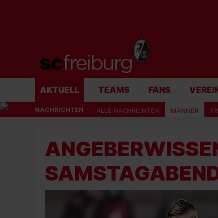
AKTUELL
TEAMS
FANS
VEREI
NACHRICHTEN
ALLE NACHRICHTEN
MÄNNER
F
ANGEBERWISSE
SAMSTAGABEND