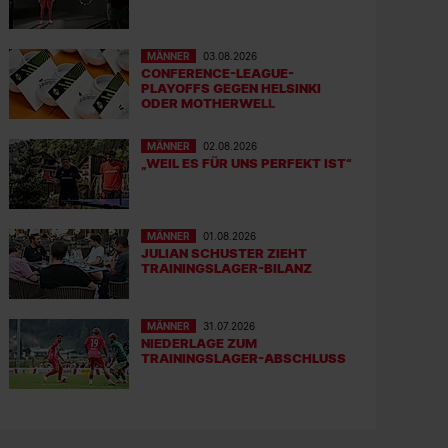
MÄNNER
03.08.2026
CONFERENCE-LEAGUE-
PLAYOFFS GEGEN HELSINKI
ODER MOTHERWELL
MÄNNER
02.08.2026
„WEIL ES FÜR UNS PERFEKT IST“
MÄNNER
01.08.2026
JULIAN SCHUSTER ZIEHT
TRAININGSLAGER-BILANZ
MÄNNER
31.07.2026
NIEDERLAGE ZUM
TRAININGSLAGER-ABSCHLUSS