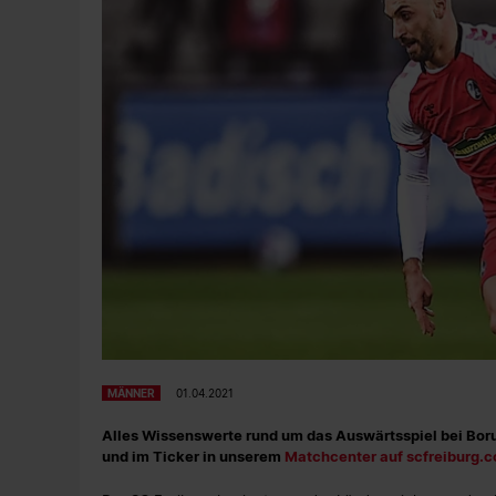
MÄNNER
01.04.2021
Alles Wissenswerte rund um das Auswärtsspiel bei Bor
und im Ticker in unserem
Matchcenter auf scfreiburg.