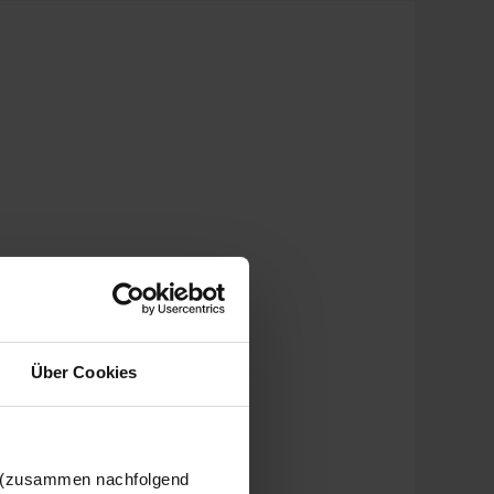
Über Cookies
n (zusammen nachfolgend