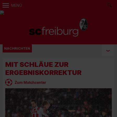
MENÜ
NACHRICHTEN
MIT SCHLÄUE ZUR
ERGEBNISKORREKTUR
Zum Matchcenter