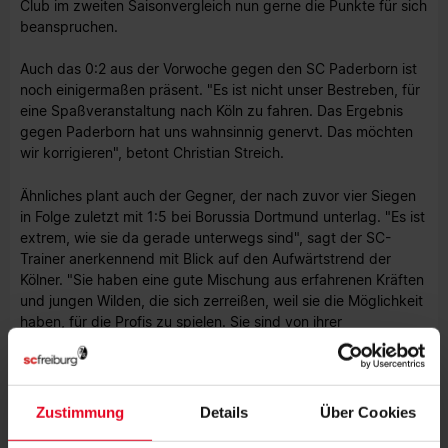
Club im zweiten Saisonvergleich nun gerne die Punkte für sich
beanspruchen.
Auch das 0:2 aus der Vorwoche gegen den SC Paderborn ist
noch einigermaßen präsent. "Es ist nicht unser Bestreben, für
eine Spaßveranstaltung nach Köln zu fahren. Das Ergebnis
gegen Paderborn hat uns wahnsinnig genervt. Das möchten
wir korrigieren", betont Christian Streich.
Ähnliches plant auch der Gegner, der nach zuvor vier Siegen
in Folge zuletzt mit 1:5 bei Borussia Dortmund unterlag. "Es ist
extrem, wie sie da gerade unterwegs sind", sagt der SC-
Trainer anerkennend mit Blick auf den Aufwärtstrend der
Kölner. "Sie haben eine gute Mischung aus erfahrenen Kräften
und jungen Wilden, die sich zerreißen, weil sie die Möglichkeit
haben, für die Profis zu spielen. Sie sind von ihrer
Herangehensweise her sehr aggressiv und versuchen, alles
reinzuwerfen. Wir müssen dagegen halten und die Schläue
entwickeln, das extreme Pressingverhalten für uns
auszunutzen."
Zustimmung
Details
Über Cookies