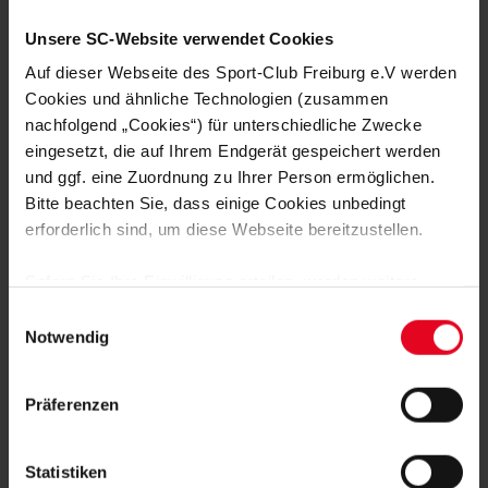
Ob dabei Janik Haberer und Vincenzo Grifo unterstützend
tätig werden können, war zunächst unklar. Beide pausierten
Unsere SC-Website verwendet Cookies
unter der Woche wegen einer Erkältung phasenweise. Amir
Abrashi, der gegen Paderborn mit Sprunggelenksproblemen
Auf dieser Webseite des Sport-Club Freiburg e.V werden
ausgewechselt worden war, stellt dagegen wieder eine
Cookies und ähnliche Technologien (zusammen
Alternative dar.
nachfolgend „Cookies“) für unterschiedliche Zwecke
eingesetzt, die auf Ihrem Endgerät gespeichert werden
Sina Ojo
und ggf. eine Zuordnung zu Ihrer Person ermöglichen.
Bitte beachten Sie, dass einige Cookies unbedingt
Foto: Bernd Thissen
erforderlich sind, um diese Webseite bereitzustellen.
Sofern Sie Ihre Einwilligung erteilen, werden weitere
Cookies eingesetzt mittels derer auch personenbezogene
Einwilligungsauswahl
Daten von Ihnen (z.B. persönlichen Identifikatoren oder
Notwendig
IP-Adressen) verarbeitet werden. Durch Klicken auf den
MEHR NEWS
„Alle Cookies zulassen“-Button stimmen Sie der
MÄNNER
07.08.2026
Präferenzen
Speicherung aller aufgeführten Cookies und der
SAMSTAGSTESTS GEGEN RACING
STRASSBURG
entsprechenden Verarbeitung Ihrer personenbezogenen
Daten für die unten jeweils angegebene Zwecke gem. §
Statistiken