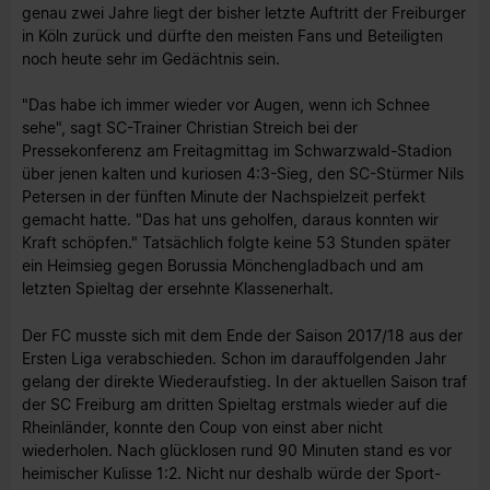
genau zwei Jahre liegt der bisher letzte Auftritt der Freiburger
in Köln zurück und dürfte den meisten Fans und Beteiligten
noch heute sehr im Gedächtnis sein.
"Das habe ich immer wieder vor Augen, wenn ich Schnee
sehe", sagt SC-Trainer Christian Streich bei der
Pressekonferenz am Freitagmittag im Schwarzwald-Stadion
über jenen kalten und kuriosen 4:3-Sieg, den SC-Stürmer Nils
Petersen in der fünften Minute der Nachspielzeit perfekt
gemacht hatte. "Das hat uns geholfen, daraus konnten wir
Kraft schöpfen." Tatsächlich folgte keine 53 Stunden später
ein Heimsieg gegen Borussia Mönchengladbach und am
letzten Spieltag der ersehnte Klassenerhalt.
Der FC musste sich mit dem Ende der Saison 2017/18 aus der
Ersten Liga verabschieden. Schon im darauffolgenden Jahr
gelang der direkte Wiederaufstieg. In der aktuellen Saison traf
der SC Freiburg am dritten Spieltag erstmals wieder auf die
Rheinländer, konnte den Coup von einst aber nicht
wiederholen. Nach glücklosen rund 90 Minuten stand es vor
heimischer Kulisse 1:2. Nicht nur deshalb würde der Sport-