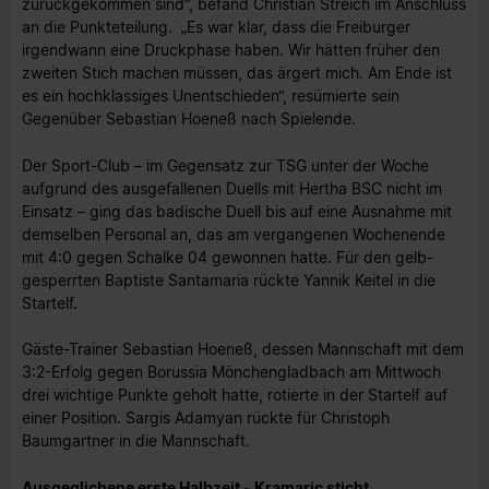
zurückgekommen sind“, befand Christian Streich im Anschluss
an die Punkteteilung. „Es war klar, dass die Freiburger
irgendwann eine Druckphase haben. Wir hätten früher den
zweiten Stich machen müssen, das ärgert mich. Am Ende ist
es ein hochklassiges Unentschieden“, resümierte sein
Gegenüber Sebastian Hoeneß nach Spielende.
Der Sport-Club – im Gegensatz zur TSG unter der Woche
aufgrund des ausgefallenen Duells mit Hertha BSC nicht im
Einsatz – ging das badische Duell bis auf eine Ausnahme mit
demselben Personal an, das am vergangenen Wochenende
mit 4:0 gegen Schalke 04 gewonnen hatte. Für den gelb-
gesperrten Baptiste Santamaria rückte Yannik Keitel in die
Startelf.
Gäste-Trainer Sebastian Hoeneß, dessen Mannschaft mit dem
3:2-Erfolg gegen Borussia Mönchengladbach am Mittwoch
drei wichtige Punkte geholt hatte, rotierte in der Startelf auf
einer Position. Sargis Adamyan rückte für Christoph
Baumgartner in die Mannschaft.
Ausgeglichene erste Halbzeit - Kramaric sticht