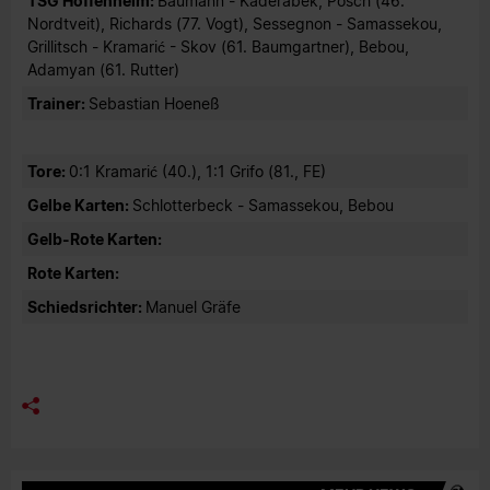
TSG Hoffenheim:
Baumann - Kaderabek, Posch (46.
Nordtveit), Richards (77. Vogt), Sessegnon - Samassekou,
Grillitsch - Kramarić - Skov (61. Baumgartner), Bebou,
Adamyan (61. Rutter)
Trainer:
Sebastian Hoeneß
Tore:
0:1 Kramarić (40.), 1:1 Grifo (81., FE)
Gelbe Karten:
Schlotterbeck - Samassekou, Bebou
Gelb-Rote Karten:
Rote Karten:
Schiedsrichter:
Manuel Gräfe