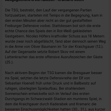
Die TSG, bestrebt, den Lauf der vergangenen Partien
fortzusetzen, starteten mit Tempo in die Begegnung, kam in
den ersten Minuten aber nicht an der gut gestaffelten
Freiburger Defensive vorbei. Stattdessen bot sich die erste
echte Chance des Spiels den in Rot-Weiß gekleideten
Gastgebern. Nicolas Höflers kraftvoller Schuss aus 18 Metern
wurde zwar noch abgefälscht, fand aber dennoch seinen Weg
in die Arme von Oliver Baumann im Tor der Kraichgauer (12.).
Auf der Gegenseite setzte Robert Skov mit einem
Lattenkracher das erste offensive Ausrufezeichen der Gäste
(25.).
Nach aktivem Beginn der TSG kamen die Breisgauer besser
ins Spiel, setzten die letzte Defensivreihe der Elf von
Sebastian Hoeneß früh unter Druck und in Ballbesitz auf
ruhigen, überlegten Spielaufbau. Bei strahlendem
Sonnenschein entwickelte sich im Verlauf des ersten
Durchgangs im Schwarzwald-Stadion ein munteres Spiel, in
dem die Kraichgauer durch Kaderabek und Kramaric die
besseren Einschussmöglichkeiten hatten (30., 31.), aus kurzer