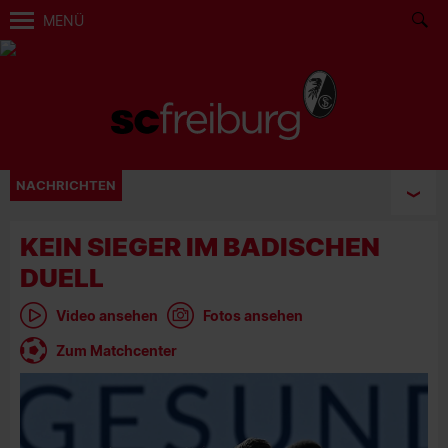
MENÜ
NACHRICHTEN
KEIN SIEGER IM BADISCHEN
DUELL
Video ansehen
Fotos ansehen
Zum Matchcenter