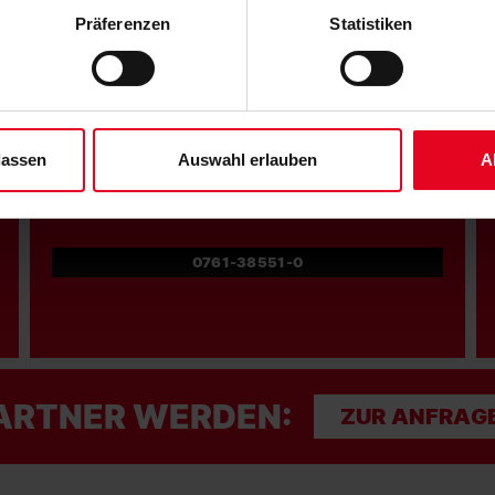
 die unten jeweils angegebene Zwecke gem. § 25 Abs. 1 TDDDG,
Präferenzen
Statistiken
N WERDEN:
ene Auswahl treffen und diese durch Klicken auf den „Auswahl er
es“ auswählen, werden nur unbedingt erforderliche Cookies einge
derzeit widerrufen. Weitere Informationen entnehmen Sie bitte un
 unserem
Impressum
."
NOCH FRAGEN?
lassen
Auswahl erlauben
A
0761-38551-0
ARTNER WERDEN:
ZUR ANFRAG