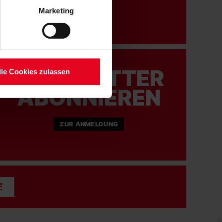
 Art. 6 Abs. 1 lit. a DSGVO
Marketing
lauben“-Button bestätigen.
setzt. Ihre etwaig erteilten
serer
NEWSLETTER
lle Cookies zulassen
ABONNIEREN
ZUR ANMELDUNG
E