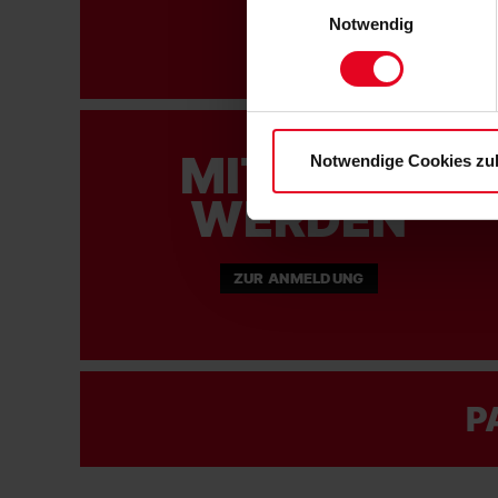
personenbezogenen Daten für
Notwendig
FA
zu. Sie können auch eine eig
Soweit Sie „Notwendige Cooki
Einwilligungen können Sie je
Datenschutzerklärung
und
MITGLIED
Notwendige Cookies zu
WERDEN
ZUR ANMELDUNG
P