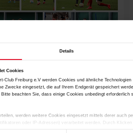
Details
et Cookies
rt-Club Freiburg e.V werden Cookies und ähnliche Technologie
che Zwecke eingesetzt, die auf Ihrem Endgerät gespeichert werd
 Bitte beachten Sie, dass einige Cookies unbedingt erforderlich
 erteilen, werden weitere Cookies eingesetzt mittels derer auch
ntifikatoren oder IP-Adressen) verarbeitet werden. Durch Klicken
 der Speicherung aller aufgeführten Cookies und der entsprech