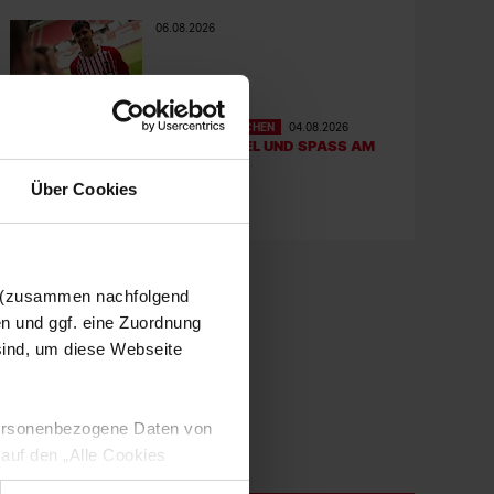
06.08.2026
FRAUEN & MÄDCHEN
04.08.2026
ACTION, SPIEL UND SPASS AM G
OLM
Über Cookies
n (zusammen nachfolgend
en und ggf. eine Zuordnung
 sind, um diese Webseite
 personenbezogene Daten von
 auf den „Alle Cookies
enden Verarbeitung Ihrer