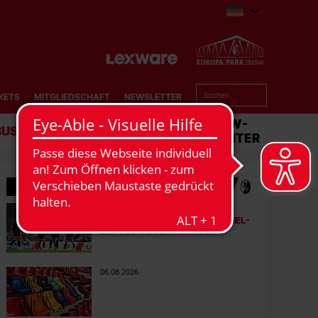
KETS
MITGLIEDSCHAFT
NEWSLETTER
BUSINESS
STADION
MATCHCENTER
WEITERE GALERIEN
FRAUEN & MÄDCHEN
06.08.2026
DIE BILDER ZUM 2:1-TESTSPIEL-
ERFOLG GEGEN NÜRNBERG
06.08.2026