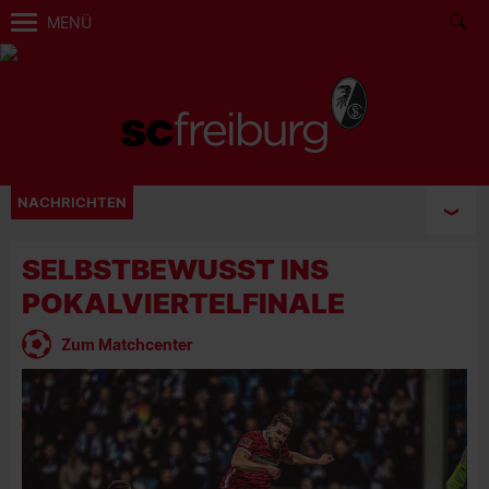
MENÜ
NACHRICHTEN
SELBSTBEWUSST INS
POKALVIERTELFINALE
Zum Matchcenter