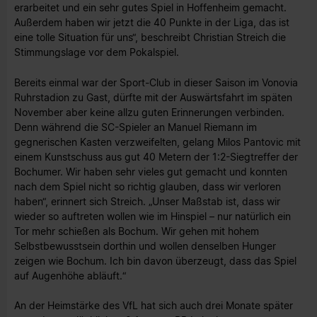
erarbeitet und ein sehr gutes Spiel in Hoffenheim gemacht.
Außerdem haben wir jetzt die 40 Punkte in der Liga, das ist
eine tolle Situation für uns“, beschreibt Christian Streich die
Stimmungslage vor dem Pokalspiel.
Bereits einmal war der Sport-Club in dieser Saison im Vonovia
Ruhrstadion zu Gast, dürfte mit der Auswärtsfahrt im späten
November aber keine allzu guten Erinnerungen verbinden.
Denn während die SC-Spieler an Manuel Riemann im
gegnerischen Kasten verzweifelten, gelang Milos Pantovic mit
einem Kunstschuss aus gut 40 Metern der 1:2-Siegtreffer der
Bochumer. Wir haben sehr vieles gut gemacht und konnten
nach dem Spiel nicht so richtig glauben, dass wir verloren
haben“, erinnert sich Streich. „Unser Maßstab ist, dass wir
wieder so auftreten wollen wie im Hinspiel – nur natürlich ein
Tor mehr schießen als Bochum. Wir gehen mit hohem
Selbstbewusstsein dorthin und wollen denselben Hunger
zeigen wie Bochum. Ich bin davon überzeugt, dass das Spiel
auf Augenhöhe abläuft.“
An der Heimstärke des VfL hat sich auch drei Monate später