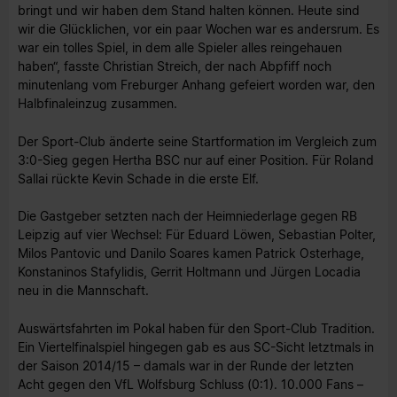
bringt und wir haben dem Stand halten können. Heute sind
wir die Glücklichen, vor ein paar Wochen war es andersrum. Es
war ein tolles Spiel, in dem alle Spieler alles reingehauen
haben“, fasste Christian Streich, der nach Abpfiff noch
minutenlang vom Freburger Anhang gefeiert worden war, den
Halbfinaleinzug zusammen.
Der Sport-Club änderte seine Startformation im Vergleich zum
3:0-Sieg gegen Hertha BSC nur auf einer Position. Für Roland
Sallai rückte Kevin Schade in die erste Elf.
Die Gastgeber setzten nach der Heimniederlage gegen RB
Leipzig auf vier Wechsel: Für Eduard Löwen, Sebastian Polter,
Milos Pantovic und Danilo Soares kamen Patrick Osterhage,
Konstaninos Stafylidis, Gerrit Holtmann und Jürgen Locadia
neu in die Mannschaft.
Auswärtsfahrten im Pokal haben für den Sport-Club Tradition.
Ein Viertelfinalspiel hingegen gab es aus SC-Sicht letztmals in
der Saison 2014/15 – damals war in der Runde der letzten
Acht gegen den VfL Wolfsburg Schluss (0:1). 10.000 Fans –