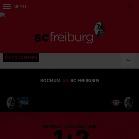
MENÜ
MATCHCENTER
BOCHUM
VS
SC FREIBURG
1
:
2
MITTWOCH // 02.03.2022 // 19:45