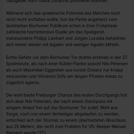
Gastgeber noch Gäste zunächst profitieren konnten.
Während sich das spielerische Potential des Matches noch
nicht recht entfalten wollte, bot die Partie angeheizt vom
lautstarken Bochumer Publikum schon in ihrer Frühphase
zahlreiche hochintensive Duelle um das Spielgerät.
Insbesondere Philipp Lienhart und Jürgen Locadia beharkten
sich immer wieder mit legalen und weniger legalen Mitteln.
Echte Gefahr vor dem Bochumer Tor drohte erstmals in der 27.
Spielminute, als nach einer Kübler-Flanke sowohl Nils Petersen
als auch Maximilian Eggestein aus kurzer Distanz nur knapp
verpassten und Vincenzo Grifo am langen Pfosten etwas zu
zögerlich agierte.
Die wohl beste Freiburger Chance des ersten Durchgangs bot
sich aber Nils Petersen, der nach einem Steckpass mit
einigem Anlauf frei auf das Bochumer Tor zulief. Wohl aus
Sorge, noch von einem Verteidiger abgelaufen zu werden,
entschied sich der Stürmer zu einem überhasteten Abschluss
aus 25 Metern, der nicht zum Problem für VfL-Keeper Manuel
Riemann wurde (37.).