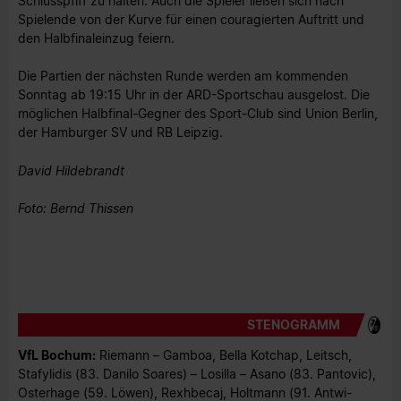
Schlusspfiff zu halten. Auch die Spieler ließen sich nach
Spielende von der Kurve für einen couragierten Auftritt und
den Halbfinaleinzug feiern.
Die Partien der nächsten Runde werden am kommenden
Sonntag ab 19:15 Uhr in der ARD-Sportschau ausgelost. Die
möglichen Halbfinal-Gegner des Sport-Club sind Union Berlin,
der Hamburger SV und RB Leipzig.
David Hildebrandt
Foto: Bernd Thissen
STENOGRAMM
VfL Bochum:
Riemann – Gamboa, Bella Kotchap, Leitsch,
Stafylidis (83. Danilo Soares) – Losilla – Asano (83. Pantovic),
Osterhage (59. Löwen), Rexhbecaj, Holtmann (91. Antwi-