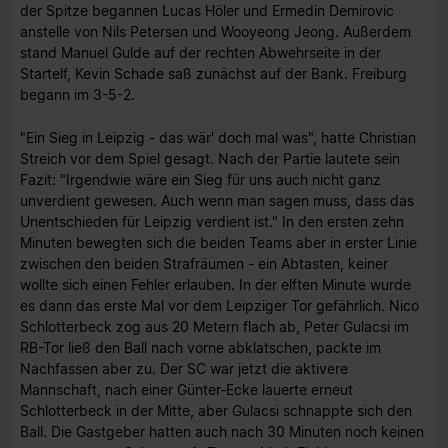
der Spitze begannen Lucas Höler und Ermedin Demirovic
anstelle von Nils Petersen und Wooyeong Jeong. Außerdem
stand Manuel Gulde auf der rechten Abwehrseite in der
Startelf, Kevin Schade saß zunächst auf der Bank. Freiburg
begann im 3-5-2.
"Ein Sieg in Leipzig - das wär' doch mal was", hatte Christian
Streich vor dem Spiel gesagt. Nach der Partie lautete sein
Fazit: "Irgendwie wäre ein Sieg für uns auch nicht ganz
unverdient gewesen. Auch wenn man sagen muss, dass das
Unentschieden für Leipzig verdient ist." In den ersten zehn
Minuten bewegten sich die beiden Teams aber in erster Linie
zwischen den beiden Strafräumen - ein Abtasten, keiner
wollte sich einen Fehler erlauben. In der elften Minute wurde
es dann das erste Mal vor dem Leipziger Tor gefährlich. Nico
Schlotterbeck zog aus 20 Metern flach ab, Peter Gulacsi im
RB-Tor ließ den Ball nach vorne abklatschen, packte im
Nachfassen aber zu. Der SC war jetzt die aktivere
Mannschaft, nach einer Günter-Ecke lauerte erneut
Schlotterbeck in der Mitte, aber Gulacsi schnappte sich den
Ball. Die Gastgeber hatten auch nach 30 Minuten noch keinen