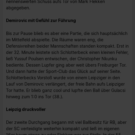
nennenswerten Schuss aufs Tor von Mark Flekken
abgegeben.
Demirovic mit Gefühl zur Führung
Bis zur Pause blieb es aber eine Partie, die sich hauptsächlich
im Mittelfeld abspielte. Die Räume waren eng, die
Defensivreihen beider Mannschaften standen kompakt. Erst in
der 32. Minute leistete sich Schlotterbeck einen kleinen Fehler,
ließ Yussuf Poulsen entwischen, der Christopher Nkunku
bediente. Dessen Lupfer ging aber weit übers Freiburger Tor.
Und dann hatte der Sport-Club das Glück auf seiner Seite.
Schlotterbecks Vorstoß wurde von einem Leipziger in den
Lauf von Demirovic verlängert, der freie Bahn aufs Leipziger
Tor hatte. Er blieb ganz cool und lupfte den Ball über Gulacsi
hinweg zum 1:0 ins Tor (38.).
Leipzig druckvoller
Der zweite Durchgang begann mit viel Ballbesitz für RB, aber
der SC verteidigte weiterhin kompakt und ließ im eigenen
16er kaum etwas zu oder Flekken war zur Stelle. In der 55.