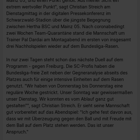
Mainz 05, und einen Punkt geholt. Aus meiner Sicht ein
extrem wertvoller Punkt", sagt Christian Streich am
Dienstagmittag in der digitalen Pressekonferenz im
Schwarzwald-Stadion über die jüngste Begegnung
zwischen Hertha BSC und Mainz 05. Nach coronabedingt
zwei Wochen Team-Quarantäne stand die Mannschaft um
Trainer Pal Dardai am Montagabend im ersten von insgesamt
drei Nachholspielen wieder auf dem Bundesliga-Rasen.
In nur zwei Tagen steht schon das nächste Duell auf dem
Programm - gegen Freiburg. Die SC-Profis haben die
Bundesliga-freie Zeit neben der Gegneranalyse abseits des
Platzes auch für einige intensive Einheiten auf dem Rasen
genutzt. "Wir haben von Donnerstag bis Donnerstag eine
reguläre Woche gestrickt. Unser Sonntag war gewissermaßen
unser Dienstag. Wir konnten es vom Ablauf ganz gut
gestalten"", sagt Christian Streich. Er sieht seine Mannschaft
gut vorbereitet auf das Abendspiel: "Ich gehe fest davon aus,
dass wir mit Überzeugung gegen den Ball und mit Freude mit
dem Ball auf dem Platz stehen werden. Das ist unser
Anspruch."