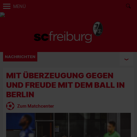
MENÜ
NACHRICHTEN
MIT ÜBERZEUGUNG GEGEN
UND FREUDE MIT DEM BALL IN
BERLIN
Zum Matchcenter