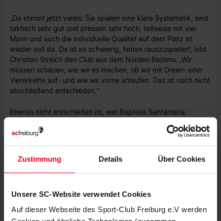
„Da stimmt jetzt vieles: Sie spielen eine klare Systematik, sind
taktisch sehr gut und pressen sehr hoch, teilweise mit vier
Mann und auch die individuelle Qualität auf dem Platz ist
wieder voll da. Da ist es schwierig, hinten rauszuspielen“, lobt
Christian Streich den Club aus dem Norden Badens. „Wir
müssen schauen, wie wir es machen, ob wir mit Dreier- oder
Viererkette auf- und wie wir vorne anlaufen. Das ist noch nicht
abschließend entschieden.“
Ebenso nicht entschieden ist, wer Baptiste Santamaria
ersetzt. Der defensive Mittelfeldmann fehlt am Samstag
wegen einer Gelbsperre im Aufgebot. Unabhängig von der
personellen und taktischen Ausrichtung schaut der SC-Trainer
mit einer Mischung aus Freude und Respekt auf die aller
Zustimmung
Details
Über Cookies
Voraussicht nach „sehr umkämpfte und energetische" Partie,
und sagt: „Ich sehe keinen Grund, wieso wir nicht mit vollem
Engagement ins Spiel gehen sollten. Wir sind hochmotiviert.“
Unsere SC-Website verwendet Cookies
Sina Ojo
Auf dieser Webseite des Sport-Club Freiburg e.V werden