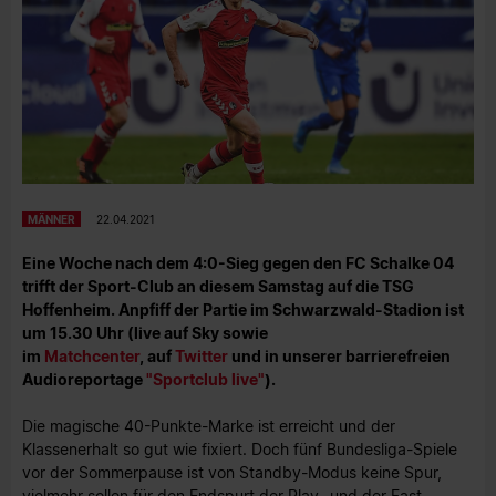
MÄNNER
22.04.2021
Eine Woche nach dem 4:0-Sieg gegen den FC Schalke 04
trifft der Sport-Club an diesem Samstag auf die TSG
Hoffenheim. Anpfiff der Partie im Schwarzwald-Stadion ist
um 15.30 Uhr (live auf Sky sowie
im
Matchcenter
, auf
Twitter
und in unserer barrierefreien
Audioreportage
"Sportclub live"
).
Die magische 40-Punkte-Marke ist erreicht und der
Klassenerhalt so gut wie fixiert. Doch fünf Bundesliga-Spiele
vor der Sommerpause ist von Standby-Modus keine Spur,
vielmehr sollen für den Endspurt der Play- und der Fast-