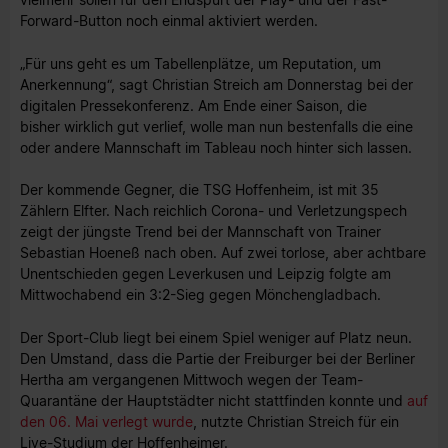
Forward-Button noch einmal aktiviert werden.
„Für uns geht es um Tabellenplätze, um Reputation, um
Anerkennung“, sagt Christian Streich am Donnerstag bei der
digitalen Pressekonferenz. Am Ende einer Saison, die
bisher wirklich gut verlief, wolle man nun bestenfalls die eine
oder andere Mannschaft im Tableau noch hinter sich lassen.
Der kommende Gegner, die TSG Hoffenheim, ist mit 35
Zählern Elfter. Nach reichlich Corona- und Verletzungspech
zeigt der jüngste Trend bei der Mannschaft von Trainer
Sebastian Hoeneß nach oben. Auf zwei torlose, aber achtbare
Unentschieden gegen Leverkusen und Leipzig folgte am
Mittwochabend ein 3:2-Sieg gegen Mönchengladbach.
Der Sport-Club liegt bei einem Spiel weniger auf Platz neun.
Den Umstand, dass die Partie der Freiburger bei der Berliner
Hertha am vergangenen Mittwoch wegen der Team-
Quarantäne der Hauptstädter nicht stattfinden konnte und
auf
den 06. Mai verlegt wurde
, nutzte Christian Streich für ein
Live-Studium der Hoffenheimer.