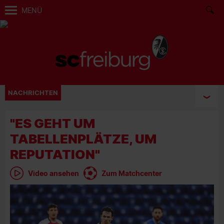
MENÜ
NACHRICHTEN
"ES GEHT UM
TABELLENPLÄTZE, UM
REPUTATION"
Video ansehen
Zum Matchcenter