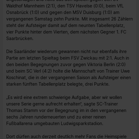
Waldhof Mannheim (2:1), den TSV Havelse (0:0), beim VfL
Osnabrück (1:0) und gegen den MSV Duisburg (1:0) am
vergangenen Samstag zehn Punkte. Mit insgesamt 26 Zählern
steht der Aufsteiger damit auf dem neunten Tabellenplatz,
vier Punkte hinter dem Vierten, dem nächsten Gegner 1. FC
Saarbrücken.
Die Saarländer wiederum gewannen nicht nur ebenfalls ihre
Partie am letzten Spieltag beim FSV Zwickau mit 2:1. Auch in
den beiden Begegnungen zuvor gegen Viktoria Berlin (2:0)
und beim SC Verl (4:2) holte die Mannschaft von Trainer Uwe
Koschinat, die in der vergangenen Saison als Aufsteiger einen
starken fünften Tabellenplatz belegte, drei Punkte.
„Es wird eine extrem schwierige Aufgabe, aber wir wollen
unsere Serie gerne aufrecht erhalten“, sagte SC-Trainer
Thomas Stamm vor der Begegnung im in den vergangenen
sechs Jahren runderneuerten und zu einer reinen
Fußballarena umgebauten Ludwigsparkstadion.
Dort dürfen auch derzeit deutlich mehr Fans die Heimspiele