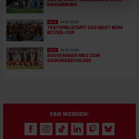
RAVENSBURG
SC II
04.07.2026
TESTSPIELSTART: U23 SIEGT BEIM
BITZER-CUP
SC II
16.05.2026
SOUVERÄNER SIEG ZUM
SAISONABSCHLUSS
FAN WERDEN: