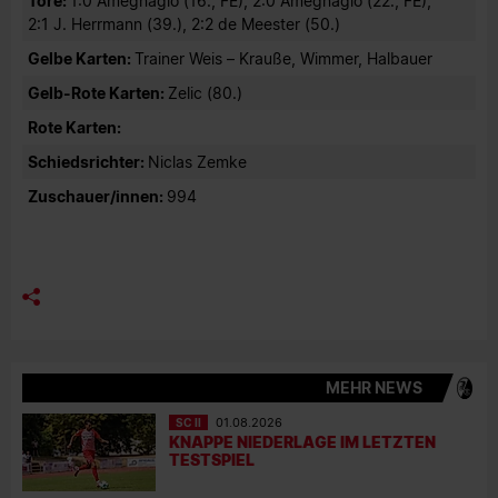
Tore:
1:0 Amegnaglo (16., FE), 2:0 Amegnaglo (22., FE),
2:1 J. Herrmann (39.), 2:2 de Meester (50.)
Gelbe Karten:
Trainer Weis – Krauße, Wimmer, Halbauer
Gelb-Rote Karten:
Zelic (80.)
Rote Karten:
Schiedsrichter:
Niclas Zemke
Zuschauer/innen:
994
MEHR NEWS
SC II
01.08.2026
KNAPPE NIEDERLAGE IM LETZTEN
TESTSPIEL