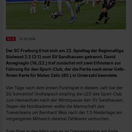
SC II
01.03.2026
Der SC Freiburg II hat sich am 22. Spieltag der Regionalliga
Südwest 2:2 (2:1) vom SV Sandhausen getrennt. David
Amegnaglo (16./22.) traf zunächst mit zwei Elfmetern zur
Führung für den Sport-Club, der die Partie nach einer Gelb-
Roten Karte für Mateo Zelic (80.) in Unterzahl beendete.
Vier Tage nach dem ersten Punktspiel in diesem Jahr bei der
SG Sonnenhof Großaspach empfing die U23 des Sport-Club
zum Heimauftakt nach der Winterpause den SV Sandhausen.
Gegen die Nordbadener wollte die Mannschaft des
Trainerteams um Bernhard Weis nach der 1:2-Niederlage am
vergangenen Mittwoch diesmal Zählbares verbuchen.
Zum Start in den März gab es im Dreisamstadion am Ende