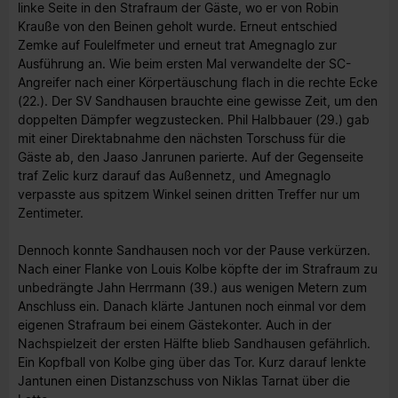
linke Seite in den Strafraum der Gäste, wo er von Robin
Krauße von den Beinen geholt wurde. Erneut entschied
Zemke auf Foulelfmeter und erneut trat Amegnaglo zur
Ausführung an. Wie beim ersten Mal verwandelte der SC-
Angreifer nach einer Körpertäuschung flach in die rechte Ecke
(22.). Der SV Sandhausen brauchte eine gewisse Zeit, um den
doppelten Dämpfer wegzustecken. Phil Halbbauer (29.) gab
mit einer Direktabnahme den nächsten Torschuss für die
Gäste ab, den Jaaso Janrunen parierte. Auf der Gegenseite
traf Zelic kurz darauf das Außennetz, und Amegnaglo
verpasste aus spitzem Winkel seinen dritten Treffer nur um
Zentimeter.
Dennoch konnte Sandhausen noch vor der Pause verkürzen.
Nach einer Flanke von Louis Kolbe köpfte der im Strafraum zu
unbedrängte Jahn Herrmann (39.) aus wenigen Metern zum
Anschluss ein. Danach klärte Jantunen noch einmal vor dem
eigenen Strafraum bei einem Gästekonter. Auch in der
Nachspielzeit der ersten Hälfte blieb Sandhausen gefährlich.
Ein Kopfball von Kolbe ging über das Tor. Kurz darauf lenkte
Jantunen einen Distanzschuss von Niklas Tarnat über die