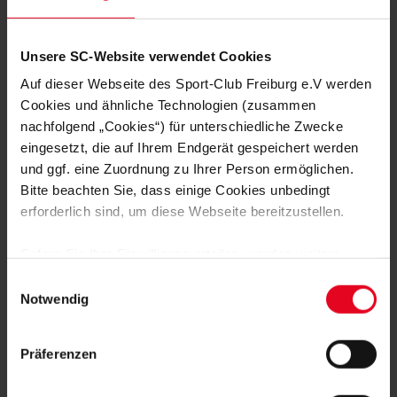
Unsere SC-Website verwendet Cookies
Auf dieser Webseite des Sport-Club Freiburg e.V werden
Cookies und ähnliche Technologien (zusammen
nachfolgend „Cookies“) für unterschiedliche Zwecke
WEITERE GALERIEN
eingesetzt, die auf Ihrem Endgerät gespeichert werden
FRAUEN & MÄDCHEN
06.08.2026
und ggf. eine Zuordnung zu Ihrer Person ermöglichen.
DIE BILDER ZUM 2:1-TESTSPIEL-
ERFOLG GEGEN NÜRNBERG
Bitte beachten Sie, dass einige Cookies unbedingt
erforderlich sind, um diese Webseite bereitzustellen.
06.08.2026
Sofern Sie Ihre Einwilligung erteilen, werden weitere
Cookies eingesetzt mittels derer auch personenbezogene
Einwilligungsauswahl
Daten von Ihnen (z.B. persönlichen Identifikatoren oder
Notwendig
IP-Adressen) verarbeitet werden. Durch Klicken auf den
06.08.2026
„Alle Cookies zulassen“-Button stimmen Sie der
Präferenzen
Speicherung aller aufgeführten Cookies und der
entsprechenden Verarbeitung Ihrer personenbezogenen
FRAUEN & MÄDCHEN
04.08.2026