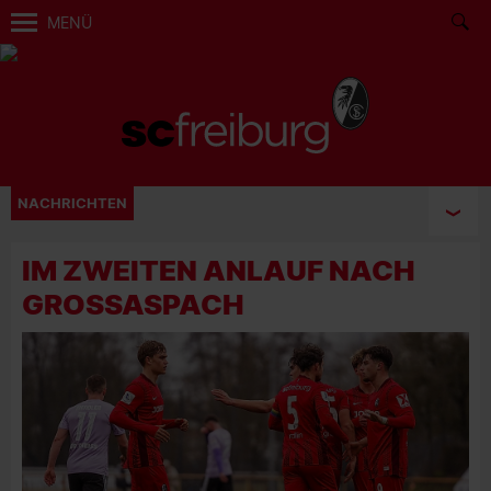
MENÜ
NACHRICHTEN
IM ZWEITEN ANLAUF NACH
GROSSASPACH