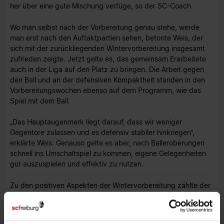
her über eine gute Mischung verfüge, so der SC-Coach.
Wo man selbst nach der Vorbereitung genau stehe, werde
man erst nach den Auftaktpartien sehen, betonte Weis, der
sich mit der zurückliegenden Wintervorbereitung insgesamt
zufrieden zeigte. Jetzt gelte es, das gemeinsam Erarbeitete
auch in der Liga auf den Platz zu bringen. Die Arbeit gegen
den Ball und an der defensiven Kompaktheit standen in den
Vorbereitungswochen ebenso auf dem Programm, wie das
Spiel mit dem Ball.
„Das Hauptaugenmerk liegt darauf, dass wir weniger
Gegentore zulassen und es defensiv stabiler hinkriegen“,
erklärte Weis. Genauso gelte es aber, nach Balleroberungen
schnell ins Umschaltspiel zu kommen, eigene Gelegenheiten
gut auszuspielen und effektiv zu nutzen.
Zu den positiven Aspekten der Wintervorbereitung zählte der
U23-Coach auch die Tatsache, dass die Mannschaft
weitgehend von Verletzungen verschont geblieben sei.
Definitiv fehlen werden in der Partie in Großaspach Verteidiger