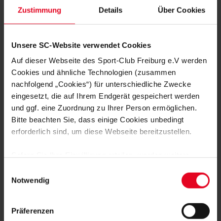
Marc Hornschuh (Kniverletzung) und Kapitän Patrick Lienhard
Zustimmung
Details
Über Cookies
(muskuläre Probleme). Im letzten Testspiel bei der U21 des FC
Basel am vergangenen Wochenende stand in der
Schlussphase erstmals wieder Krish Raweri auf dem Platz. Der
Angreifer hatte vor knapp einem Jahr einen Kreuzbandriss
Unsere SC-Website verwendet Cookies
erlitten.
Auf dieser Webseite des Sport-Club Freiburg e.V werden
Cookies und ähnliche Technologien (zusammen
„Wir sind froh, dass es wieder losgeht“, sagte Bernhard Weis
nachfolgend „Cookies“) für unterschiedliche Zwecke
nach der sechswöchigen Vorbereitungsphase. „Wir wollen am
eingesetzt, die auf Ihrem Endgerät gespeichert werden
Mittwoch im ersten Punktspiel griffig sein, aktiv verteidigen
und auch selbst unsere Momente suchen.“
und ggf. eine Zuordnung zu Ihrer Person ermöglichen.
Bitte beachten Sie, dass einige Cookies unbedingt
Dirk Rohde
erforderlich sind, um diese Webseite bereitzustellen.
Foto: SC Freiburg
Sofern Sie Ihre Einwilligung erteilen, werden weitere
Cookies eingesetzt mittels derer auch personenbezogene
Einwilligungsauswahl
Daten von Ihnen (z.B. persönlichen Identifikatoren oder
Notwendig
IP-Adressen) verarbeitet werden. Durch Klicken auf den
„Alle Cookies zulassen“-Button stimmen Sie der
Präferenzen
Speicherung aller aufgeführten Cookies und der
MEHR NEWS