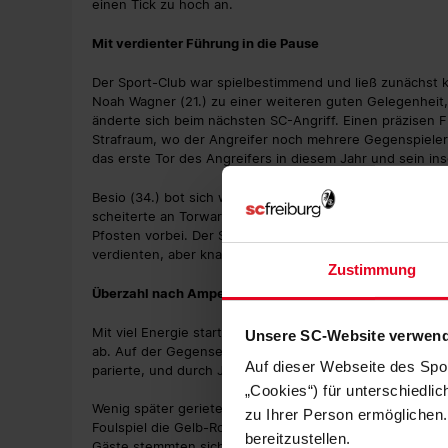
einen Tick zu hoch an.
Mit verdienter Führung in die Pause
Der Sport-Club war spielbestimmend und ließ zunächst k
Noah Wagner (21.) zu einer weiteren guten Gelegenheit,
änderte sich beim nächsten SC-Angriff. Einen präzisen 
Strafraum, wo der Angreifer noch mehrere Gegenspieler 
das erste Tor des Angreifers in diesem Jahr und sein ins
Besio (34.) bot sich wenig später in aussichtsreicher P
scheiterte an Torwart Mario Schragl. Anschließend gin
Pfosten vorbei. Der SC II blieb auch weiterhin die akti
verdienten, aber knappen Führung ging es in die Halbze
Zustimmung
Überzahl nach Ampelkarte für Astoria
Mit viel Energie startete die U23 auch in die zweite Hä
Unsere SC-Website verwend
ab. Auf der Gegenseite kamen auch die Gäste durch ein
Auf dieser Webseite des Spo
parierte, und durch Jannis Boziaris (49.), der knapp am
„Cookies“) für unterschiedli
Wenig später gerieten die Gäste in Unterzahl. Der zuv
zu Ihrer Person ermöglichen.
Foulspiel die Gelb-Rote Karte (54.). Einfacher wurde es 
bereitzustellen.
Gäste stemmten sich nach wie vor dagegen und versucht