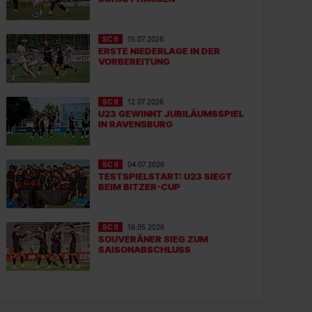
SC II
15.07.2026
ERSTE NIEDERLAGE IN DER
VORBEREITUNG
SC II
12.07.2026
U23 GEWINNT JUBILÄUMSSPIEL
IN RAVENSBURG
SC II
04.07.2026
TESTSPIELSTART: U23 SIEGT
BEIM BITZER-CUP
SC II
16.05.2026
SOUVERÄNER SIEG ZUM
SAISONABSCHLUSS