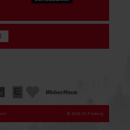
E
tem
© 2026 SC Freiburg