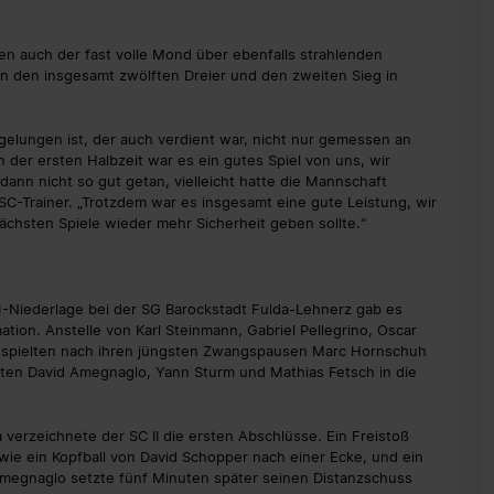
n auch der fast volle Mond über ebenfalls strahlenden
son den insgesamt zwölften Dreier und den zweiten Sieg in
 gelungen ist, der auch verdient war, nicht nur gemessen an
 der ersten Halbzeit war es ein gutes Spiel von uns, wir
ann nicht so gut getan, vielleicht hatte die Mannschaft
 SC-Trainer. „Trotzdem war es insgesamt eine gute Leistung, wir
nächsten Spiele wieder mehr Sicherheit geben sollte.“
-Niederlage bei der SG Barockstadt Fulda-Lehnerz gab es
ion. Anstelle von Karl Steinmann, Gabriel Pellegrino, Oscar
k) spielten nach ihren jüngsten Zwangspausen Marc Hornschuh
ten David Amegnaglo, Yann Sturm und Mathias Fetsch in die
erzeichnete der SC II die ersten Abschlüsse. Ein Freistoß
 wie ein Kopfball von David Schopper nach einer Ecke, und ein
 Amegnaglo setzte fünf Minuten später seinen Distanzschuss