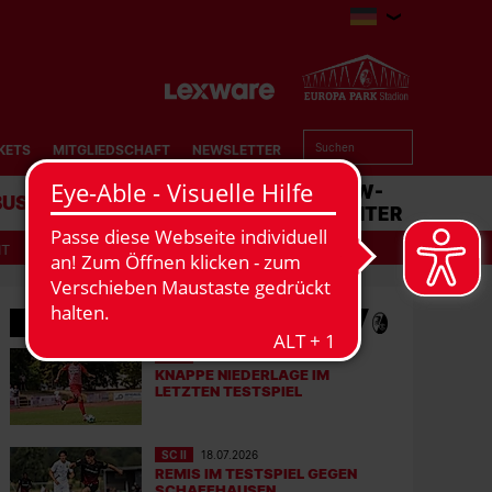
KETS
MITGLIEDSCHAFT
NEWSLETTER
BUSINESS
STADION
MATCHCENTER
IT
MEHR NEWS
SC II
01.08.2026
KNAPPE NIEDERLAGE IM
LETZTEN TESTSPIEL
SC II
18.07.2026
REMIS IM TESTSPIEL GEGEN
SCHAFFHAUSEN