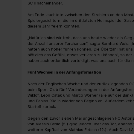
SC II nacheinander.
Am Ende leuchtete zwischen den Strahlern an den Maste
Spielergesichtern, die im drittletzten Heimspiel der Sai
diesem Jahr feiern konnten.
„Natürlich sind wir froh, dass uns heute wieder ein Sieg
der Anzahl unserer Torchancen“, sagte Bernhard Weis. „In
hätten auch höher führen können. Die Überzahl hat uns d
plötzlich das Gefühl, etwas verlieren zu können“, so der
haben auch ordentlich verteidigt, was uns auch für die 
Fünf Wechsel in der Anfangsformation
Nach der Englischen Woche und der zurückliegenden 0:1
beim Sport-Club fünf Veränderungen in der Anfangsformat
Wiklöf, Leon Catak und Marco Wörner (alle auf der Ban
und Fabian Rüdlin wieder von Beginn an. Außerdem kehr
Startelf zurück.
Gegen den zuvor sieben Mal ungeschlagenen FC Astoria v
von Alessio Besio (5.) ging jedoch über das Tor, ebenso
weiterer Kopfball von Mathias Fetsch (12.). Auch David