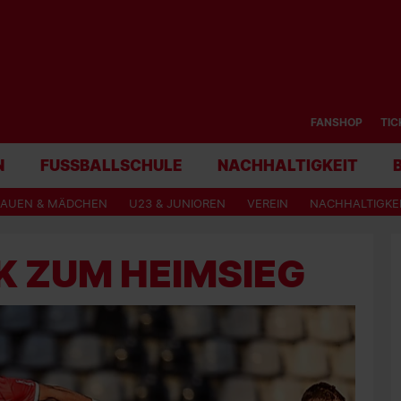
FANSHOP
TIC
N
FUSSBALLSCHULE
NACHHALTIGKEIT
RAUEN & MÄDCHEN
U23 & JUNIOREN
VEREIN
NACHHALTIGKE
K ZUM HEIMSIEG