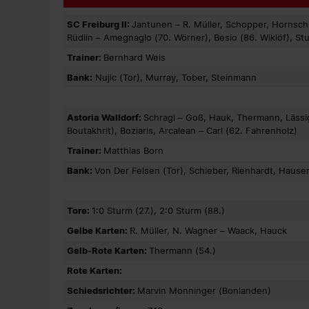
SC Freiburg II:
Jantunen – R. Müller, Schopper, Hornschu
Rüdlin – Amegnaglo (70. Wörner), Besio (86. Wiklöf), St
Trainer:
Bernhard Weis
Bank:
Nujic (Tor), Murray, Tober, Steinmann
Astoria Walldorf:
Schragl – Goß, Hauk, Thermann, Lässig 
Boutakhrit), Boziaris, Arcalean – Carl (62. Fahrenholz)
Trainer:
Matthias Born
Bank:
Von Der Felsen (Tor), Schieber, Rienhardt, Hauser
Tore:
1:0 Sturm (27.), 2:0 Sturm (88.)
Gelbe Karten:
R. Müller, N. Wagner – Waack, Hauck
Gelb-Rote Karten:
Thermann (54.)
Rote Karten:
Schiedsrichter:
Marvin Monninger (Bonlanden)