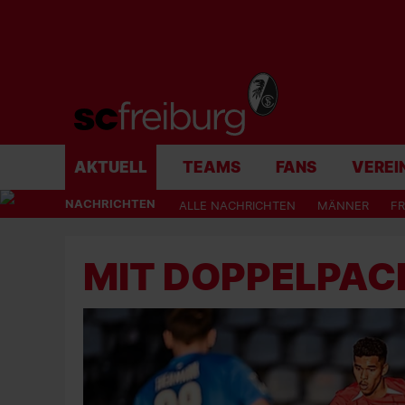
AKTUELL
TEAMS
FANS
VEREI
NACHRICHTEN
ALLE NACHRICHTEN
MÄNNER
F
MIT DOPPELPAC