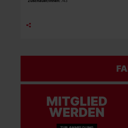
Zuschauer/innen:
743
FA
MITGLIED
WERDEN
ZUR ANMELDUNG