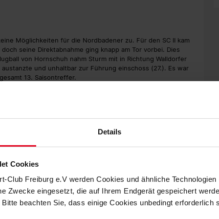
eine Möglichkeiten für die Nordbadener zu. Für den SC II kam
 doch seine Direktabnahme ging knapp am Tor vorbei. Dies
Flugball von Hornschuh nahm Sturm mit in Richtung Walldorfer
austanzte und unhaltbar zur Führung einschoss (27.). Es war
gesamt 13. Saisontreffer.
osition die Gelegenheit zu erhöhen, doch der Schweizer
g ein weiterer Distanzschuss von Amegnaglo knapp am langen
vere Mannschaft. Mit einem deutlichen Chancenplus und einer
itpause.
Details
lfte. Einen Schuss von Ruben Müller wehrte Schragl gerade noch
et Cookies
en Flachschuss von Jonas Arcalean, den Jaaso Jantunen
rt-Club Freiburg e.V werden Cookies und ähnliche Technologie
 rechten Pfosten vorbeischoss, zu ersten Möglichkeiten.
che Zwecke eingesetzt, die auf Ihrem Endgerät gespeichert werd
or schon verwarnte Yannick Thermann sah nach einem erneuten
 Bitte beachten Sie, dass einige Cookies unbedingt erforderlich
für den Sport-Club auch mit einem Spieler mehr nicht. Die
en zu weiteren Möglichkeiten zu kommen. Die Flutlichter