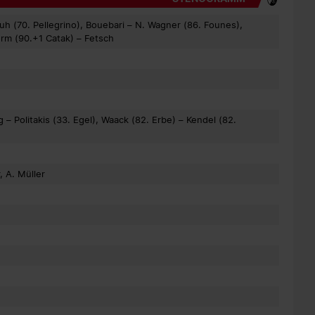
h (70. Pellegrino), Bouebari – N. Wagner (86. Founes),
urm (90.+1 Catak) – Fetsch
– Politakis (33. Egel), Waack (82. Erbe) – Kendel (82.
, A. Müller