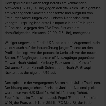
Heimspiel dieser Saison folgt bereits am kommenden
Mittwoch (16.09., 14 Uhr) gegen den VfR Aalen. Die eigentlich
am vergangenen Samstag angesetzte und aufgrund von
Freiburger Abstellungen von Junioren-Nationalspielern
verlegte, ursprüngliche erste Heimpartie in der Freiburger
Fußballschule gegen den FSV Frankfurt wird am
darauffolgenden Mittwoch, 23.09. (15 Uhr), nachgeholt.
Weniger ungewohnt für die U23, bei der das Augenmerk nicht
zuletzt auch auf der Heranführung junger Talente an den
Profikader liegt, war der personelle Umbruch vor der neuen
Saison. Elf Abgängen standen elf Neuzugänge gegenüber.
Torwart Noah Atubolu, Kimberly Ezekwem, Lars Gindorf,
Guillaume Furrer, Kenneth Schmidt und Noah Weißhaupt
rückten aus der eigenen U19 auf.
Dort spielte in der vergangenen Saison auch Julius Tauriainen.
Der bislang ausgeliehene finnische Junioren-Nationalspieler
wurde nun von HJK Klubi 04 Helsinki fest verpflichtet.
Ebenfalls neu im Team sind Jacob Engel (Eintracht Frankfurt
U19), der Franzose Kiliann Sildillia (FC Metz B), der in der