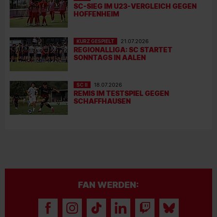
SC-SIEG IM U23-VERGLEICH GEGEN
HOFFENHEIM
KURZ GESPIELT
21.07.2026
REGIONALLIGA: SC STARTET
SONNTAGS IN AALEN
SC II
18.07.2026
REMIS IM TESTSPIEL GEGEN
SCHAFFHAUSEN
FAN WERDEN: