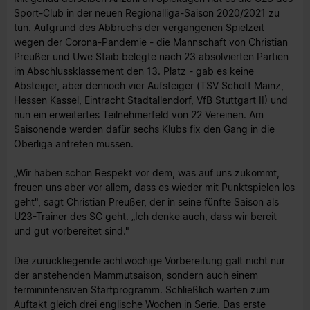
Sport-Club in der neuen Regionalliga-Saison 2020/2021 zu
tun. Aufgrund des Abbruchs der vergangenen Spielzeit
wegen der Corona-Pandemie - die Mannschaft von Christian
Preußer und Uwe Staib belegte nach 23 absolvierten Partien
im Abschlussklassement den 13. Platz - gab es keine
Absteiger, aber dennoch vier Aufsteiger (TSV Schott Mainz,
Hessen Kassel, Eintracht Stadtallendorf, VfB Stuttgart II) und
nun ein erweitertes Teilnehmerfeld von 22 Vereinen. Am
Saisonende werden dafür sechs Klubs fix den Gang in die
Oberliga antreten müssen.
„Wir haben schon Respekt vor dem, was auf uns zukommt,
freuen uns aber vor allem, dass es wieder mit Punktspielen los
geht", sagt Christian Preußer, der in seine fünfte Saison als
U23-Trainer des SC geht. „Ich denke auch, dass wir bereit
und gut vorbereitet sind."
Die zurückliegende achtwöchige Vorbereitung galt nicht nur
der anstehenden Mammutsaison, sondern auch einem
terminintensiven Startprogramm. Schließlich warten zum
Auftakt gleich drei englische Wochen in Serie. Das erste