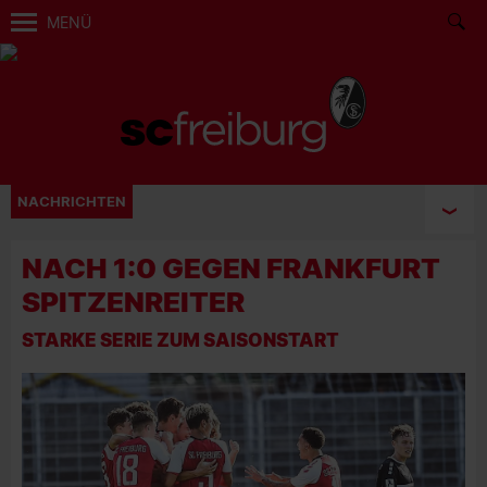
MENÜ
NACHRICHTEN
NACH 1:0 GEGEN FRANKFURT
SPITZENREITER
STARKE SERIE ZUM SAISONSTART