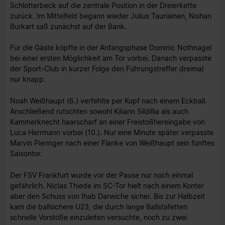
Schlotterbeck auf die zentrale Position in der Dreierkette
zurück. Im Mittelfeld begann wieder Julius Tauriainen, Nishan
Burkart saß zunächst auf der Bank.
Für die Gäste köpfte in der Anfangsphase Dominic Nothnagel
bei einer ersten Möglichkeit am Tor vorbei. Danach verpasste
der Sport-Club in kurzer Folge den Führungstreffer dreimal
nur knapp.
Noah Weißhaupt (6.) verfehlte per Kopf nach einem Eckball.
Anschließend rutschten sowohl Kiliann Sildillia als auch
Kammerknecht haarscharf an einer Freistoßhereingabe von
Luca Herrmann vorbei (10.). Nur eine Minute später verpasste
Marvin Pieringer nach einer Flanke von Weißhaupt sein fünftes
Saisontor.
Der FSV Frankfurt wurde vor der Pause nur noch einmal
gefährlich. Niclas Thiede im SC-Tor hielt nach einem Konter
aber den Schuss von Ihab Darwiche sicher. Bis zur Halbzeit
kam die ballsichere U23, die durch lange Ballstafetten
schnelle Vorstöße einzuleiten versuchte, noch zu zwei