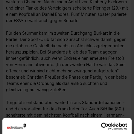
weiteren Chancen. Nach einem Antritt von Kimberly Ezekwem
und einer Flanke des Verteidigers scheiterte Pieringer (29.) mit
einem Kopfball an Daniel Endres. Fünf Minuten später parierte
der FSV-Torwart auch gegen Schade.
Für den Stürmer kam im zweiten Durchgang Burkart in die
Partie. Der Sport-Club tat sich zunächst schwer damit, gegen
die erfahrene Gästeelf die nächsten Abschlussgelegenheiten
herauszuspielen. Bei Standards blieb das Team dagegen
immer gefährlich, auch wenn Endres einen erneuten Freistoß
von Herrmann abwehrte. „In der zweiten Hälfte war das Spiel
offener und wir sind nicht mehr so zwingend aufgetreten",
beschrieb Christian Preußer die Phase der Partie, in der beide
Teams eher die Ordnung als das Risiko suchten und
gleichzeitig nur wenig zuließen.
Torgefahr entstand aber weiterhin aus Standardsituationen -
und dies vor allem für das Frankfurter Tor. Auch Sildillia (80.)
scheiterte mit dem nächsten Kopfball nach einem Herrmann-
Freistoß an Endres. Doch schließlich sorgten Gindorf mit
seiner Variante und Flum mit seinem ersten Treffer nach der
Rückkehr zum SC noch für lautstarken Freiburger Jubel auf