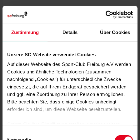
In der zweiten Halbzeit ließen unsere Jungs nichts mehr
anbrennen und setzten mit dem 4:0 in der 77. Minuten den
Schlusspunkt.
Zustimmung
Details
Über Cookies
In der kommenden Woche hat die U16 spielfrei, bevor es zum
Abschluss des Jahres am Samstag, den 07.12.2019 um 14 Uhr
zum Aufeinandertreffen mit der TSG 1899 Hoffenheim im
Unsere SC-Website verwendet Cookies
heimischen Möslestadion kommt.
Auf dieser Webseite des Sport-Club Freiburg e.V werden
Von unserem Fußballschüler Malte Brüning
Cookies und ähnliche Technologien (zusammen
nachfolgend „Cookies“) für unterschiedliche Zwecke
eingesetzt, die auf Ihrem Endgerät gespeichert werden
und ggf. eine Zuordnung zu Ihrer Person ermöglichen.
Sa., 23.11.2019, 14 Uhr, 10. Spieltag, B-Juniorinnen
Bundesliga Süd, Sportplatz Alberweiler:
Bitte beachten Sie, dass einige Cookies unbedingt
erforderlich sind, um diese Webseite bereitzustellen.
SV Alberweiler U17-Juniorinnen – SC Freiburg U17-
Juniorinnen 0:1 (0:0)
Sofern Sie Ihre Einwilligung erteilen, werden weitere
Cookies eingesetzt mittels derer auch personenbezogene
Einwilligungsauswahl
Die U17-Juniorinnen des Sport-Club haben am Samstag das
Daten von Ihnen (z.B. persönlichen Identifikatoren oder
Notwendig