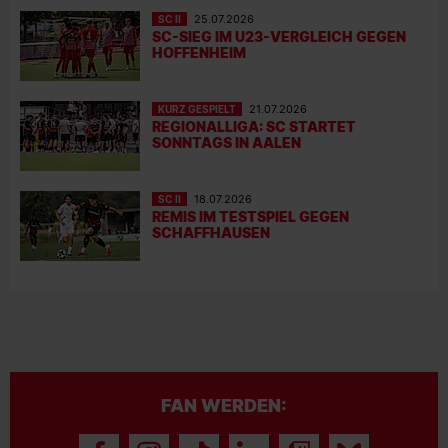
SC II
25.07.2026
SC-SIEG IM U23-VERGLEICH GEGEN
HOFFENHEIM
KURZ GESPIELT
21.07.2026
REGIONALLIGA: SC STARTET
SONNTAGS IN AALEN
SC II
18.07.2026
REMIS IM TESTSPIEL GEGEN
SCHAFFHAUSEN
FAN WERDEN: