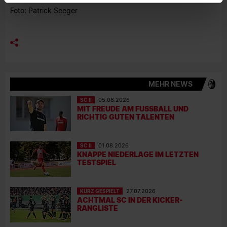
Foto: Patrick Seeger
MEHR NEWS
SC II
05.08.2026
MIT FREUDE AM FUSSBALL UND R
ICHTIG GUTEN TALENTEN
SC II
01.08.2026
KNAPPE NIEDERLAGE IM LETZTEN
TESTSPIEL
KURZ GESPIELT
27.07.2026
ACHTMAL SC IN DER KICKER-
RANGLISTE