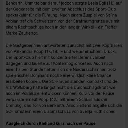
Benkarth. Unmittelbar darauf jedoch sorgte Leela Egli (11.) auf
der Gegenseite mit dem zweiten Abschluss des Sport-Club
spektakulär für die Führung. Nach einem Zuspiel von Selina
Vobian traf die Schweizerin von der Strafraumgrenze aus mit
einem Rechtsschuss hoch in den langen Winkel – ein Treffer
Marke Zaubertor.
Die Gastgeberinnen antworteten zunächst mit zwei Kopfbällen
von Alexandra Popp (17./19.) – und weiter erhöhtem Druck.
Der Sport-Club hielt mit konzentrierter Defensivarbeit
dagegen und lauerte auf Kontermöglichkeiten. Auch nach
einer halben Stunde hatten sich die Niedersächsinnen trotz
spielerischer Dominanz noch keine wirklich klare Chance
erarbeiten können. Die SC-Frauen standen kompakt und der
VfL Wolfsburg hatte längst nicht die Durchschlagskraft wie
noch im Pokalspiel entwickeln können. Kurz vor der Pause
verpasste erneut Popp (42.) mit einem Schuss aus der
Drehung, das Tor von Benkarth. Anschließend angelte sich die
SC-Torhüterin einen Distanzschuss von Svenja Huth sicher.
Ausgleich durch Kielland kurz nach der Pause