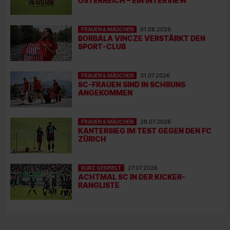
ÖSTERREICH – EIN INTERVIEW
FRAUEN & MÄDCHEN
01.08.2026
BORBÁLA VINCZE VERSTÄRKT DEN
SPORT-CLUB
FRAUEN & MÄDCHEN
31.07.2026
SC-FRAUEN SIND IN SCHRUNS
ANGEKOMMEN
FRAUEN & MÄDCHEN
28.07.2026
KANTERSIEG IM TEST GEGEN DEN FC
ZÜRICH
KURZ GESPIELT
27.07.2026
ACHTMAL SC IN DER KICKER-
RANGLISTE