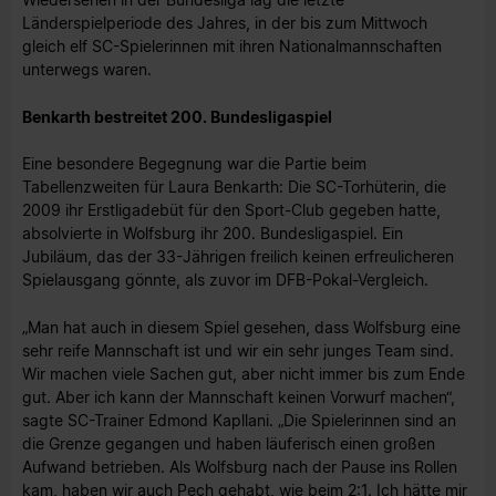
Länderspielperiode des Jahres, in der bis zum Mittwoch
gleich elf SC-Spielerinnen mit ihren Nationalmannschaften
unterwegs waren.
Benkarth bestreitet 200. Bundesligaspiel
Eine besondere Begegnung war die Partie beim
Tabellenzweiten für Laura Benkarth: Die SC-Torhüterin, die
2009 ihr Erstligadebüt für den Sport-Club gegeben hatte,
absolvierte in Wolfsburg ihr 200. Bundesligaspiel. Ein
Jubiläum, das der 33-Jährigen freilich keinen erfreulicheren
Spielausgang gönnte, als zuvor im DFB-Pokal-Vergleich.
„Man hat auch in diesem Spiel gesehen, dass Wolfsburg eine
sehr reife Mannschaft ist und wir ein sehr junges Team sind.
Wir machen viele Sachen gut, aber nicht immer bis zum Ende
gut. Aber ich kann der Mannschaft keinen Vorwurf machen“,
sagte SC-Trainer Edmond Kapllani. „Die Spielerinnen sind an
die Grenze gegangen und haben läuferisch einen großen
Aufwand betrieben. Als Wolfsburg nach der Pause ins Rollen
kam, haben wir auch Pech gehabt, wie beim 2:1. Ich hätte mir