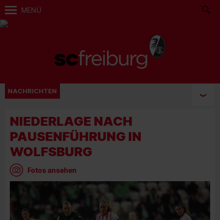
MENÜ
NACHRICHTEN
NIEDERLAGE NACH
PAUSENFÜHRUNG IN
WOLFSBURG
Fotos ansehen