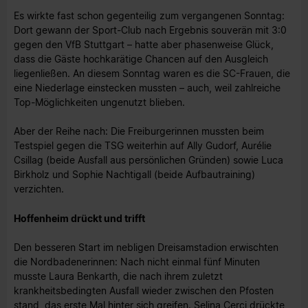
Es wirkte fast schon gegenteilig zum vergangenen Sonntag:
Dort gewann der Sport-Club nach Ergebnis souverän mit 3:0
gegen den VfB Stuttgart – hatte aber phasenweise Glück,
dass die Gäste hochkarätige Chancen auf den Ausgleich
liegenließen. An diesem Sonntag waren es die SC-Frauen, die
eine Niederlage einstecken mussten – auch, weil zahlreiche
Top-Möglichkeiten ungenutzt blieben.
Aber der Reihe nach: Die Freiburgerinnen mussten beim
Testspiel gegen die TSG weiterhin auf Ally Gudorf, Aurélie
Csillag (beide Ausfall aus persönlichen Gründen) sowie Luca
Birkholz und Sophie Nachtigall (beide Aufbautraining)
verzichten.
Hoffenheim drückt und trifft
Den besseren Start im nebligen Dreisamstadion erwischten
die Nordbadenerinnen: Nach nicht einmal fünf Minuten
musste Laura Benkarth, die nach ihrem zuletzt
krankheitsbedingten Ausfall wieder zwischen den Pfosten
stand, das erste Mal hinter sich greifen. Selina Cerci drückte