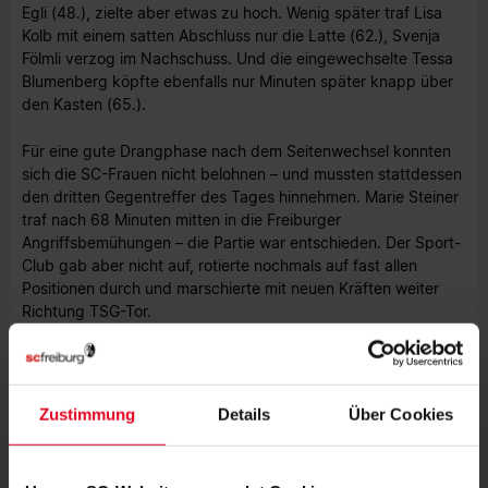
Egli (48.), zielte aber etwas zu hoch. Wenig später traf Lisa
Kolb mit einem satten Abschluss nur die Latte (62.), Svenja
Fölmli verzog im Nachschuss. Und die eingewechselte Tessa
Blumenberg köpfte ebenfalls nur Minuten später knapp über
den Kasten (65.).
Für eine gute Drangphase nach dem Seitenwechsel konnten
sich die SC-Frauen nicht belohnen – und mussten stattdessen
den dritten Gegentreffer des Tages hinnehmen. Marie Steiner
traf nach 68 Minuten mitten in die Freiburger
Angriffsbemühungen – die Partie war entschieden. Der Sport-
Club gab aber nicht auf, rotierte nochmals auf fast allen
Positionen durch und marschierte mit neuen Kräften weiter
Richtung TSG-Tor.
Doch die Freiburgerinnen scheiterten zu oft an sich selbst: Zu
ungenaue Abspiele, falsche Entscheidungen oder einfache
Ballverluste verhinderten vor den gut 200 Zuschauer/innen
Zustimmung
Details
Über Cookies
einen eigenen Treffer. In der Schlussphase schenkte Cerci
dem SC nach einem Abwehrschnitzer sogar noch das 0:4 ein
(74.).