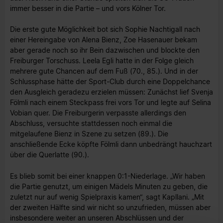
immer besser in die Partie – und vors Kölner Tor.
Die erste gute Möglichkeit bot sich Sophie Nachtigall nach
einer Hereingabe von Alena Bienz, Zoe Hasenauer bekam
aber gerade noch so ihr Bein dazwischen und blockte den
Freiburger Torschuss. Leela Egli hatte in der Folge gleich
mehrere gute Chancen auf dem Fuß (70., 85.). Und in der
Schlussphase hätte der Sport-Club durch eine Doppelchance
den Ausgleich geradezu erzielen müssen: Zunächst lief Svenja
Fölmli nach einem Steckpass frei vors Tor und legte auf Selina
Vobian quer. Die Freiburgerin verpasste allerdings den
Abschluss, versuchte stattdessen noch einmal die
mitgelaufene Bienz in Szene zu setzen (89.). Die
anschließende Ecke köpfte Fölmli dann unbedrängt hauchzart
über die Querlatte (90.).
Es blieb somit bei einer knappen 0:1-Niederlage. „Wir haben
die Partie genutzt, um einigen Mädels Minuten zu geben, die
zuletzt nur auf wenig Spielpraxis kamen“, sagt Kapllani. „Mit
der zweiten Hälfte sind wir nicht so unzufrieden, müssen aber
insbesondere weiter an unseren Abschlüssen und der