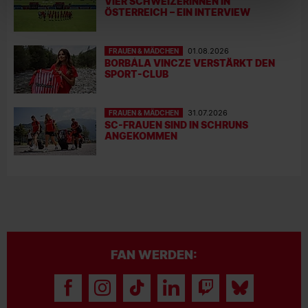
VIER SCHWEIZERINNEN IN
ÖSTERREICH – EIN INTERVIEW
FRAUEN & MÄDCHEN
01.08.2026
BORBÁLA VINCZE VERSTÄRKT DEN
SPORT-CLUB
FRAUEN & MÄDCHEN
31.07.2026
SC-FRAUEN SIND IN SCHRUNS
ANGEKOMMEN
FAN WERDEN: