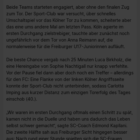
Beide Teams starteten engagiert, aber ohne den finalen Zug
zum Tor. Der Sport-Club war versucht, über schnelles
Umschaltspiel vor das Kölner Tor zu kommen, scheiterte aber
das eine ums andere Mal am letzten Pass. Köln agierte im
ersten Durchgang zielstrebiger, tauchte aber zunächst noch
ungefährlich vor dem Tor von Anna Reimann auf, die
normalerweise für die Freiburger U17-Juniorinnen aufläuft.
Die beste Chance vergab nach 25 Minuten Luca Birkholz, die
eine Hereingabe von Sophie Nachtigall nur knapp verfehlte.
Vor der Pause fiel dann aber doch noch ein Treffer – allerdings
für den FC: Eine Flanke von der linken Kölner Angriffsseite
konnte der Sport-Club nicht unterbinden, sodass Carlotta
Imping aus kurzer Distanz zum einzigen Torerfolg des Tages
einschob (40.).
„Wir waren im ersten Durchgang oftmals einen Schritt zu spät,
kamen nicht in die Duelle und haben uns dadurch das Leben
selbst schwer gemacht“, sagte SC-Coach Edmond Kapllani.
Die zweite Hälfte sah aus Freiburger Sicht hingegen besser
aus: Nach rund einer Stunde spielten sich die SC-Frauen