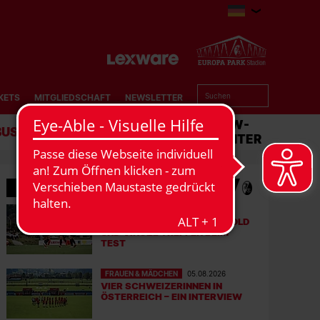
KETS
MITGLIEDSCHAFT
NEWSLETTER
BUSINESS
STADION
MATCHCENTER
MEHR NEWS
FRAUEN & MÄDCHEN
06.08.2026
DOPPELTE PREMIERE: BRUNOLD
UND VINCZE TREFFEN BEIM
TEST
FRAUEN & MÄDCHEN
05.08.2026
VIER SCHWEIZERINNEN IN
ÖSTERREICH – EIN INTERVIEW