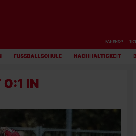
FANSHOP
TIC
N
FUSSBALLSCHULE
NACHHALTIGKEIT
0:1 IN