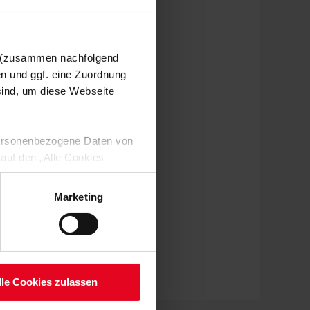
n (zusammen nachfolgend
en und ggf. eine Zuordnung
 sind, um diese Webseite
 personenbezogene Daten von
 auf den „Alle Cookies
enden Verarbeitung Ihrer
 Art. 6 Abs. 1 lit. a DSGVO
Marketing
lauben“-Button bestätigen.
setzt. Ihre etwaig erteilten
serer
lle Cookies zulassen