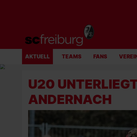
AKTUELL
TEAMS
FANS
VEREI
U20 UNTERLIEGT 
ANDERNACH