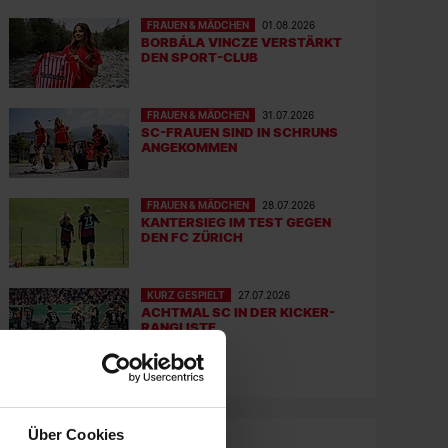
FRAUEN & MÄDCHEN
01.08.2026
BORBÁLA VINCZE VERSTÄRKT
DEN SPORT-CLUB
FRAUEN & MÄDCHEN
31.07.2026
SC-FRAUEN SIND IN SCHRUNS
ANGEKOMMEN
FRAUEN & MÄDCHEN
28.07.2026
KANTERSIEG IM TEST GEGEN
DEN FC ZÜRICH
KURZ GESPIELT
27.07.2026
ACHTMAL SC IN DER KICKER-
RANGLISTE
Über Cookies