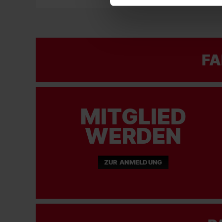
FA
MITGLIED
WERDEN
ZUR ANMELDUNG