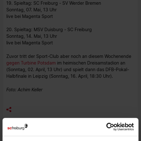
19. Spieltag: SC Freiburg - SV Werder Bremen
Sonntag, 07. Mai, 13 Uhr
live bei Magenta Sport
20. Spieltag: MSV Duisburg - SC Freiburg
Sonntag, 14. Mai, 13 Uhr
live bei Magenta Sport
Zuvor tritt der Sport-Club aber noch an diesem Wochenende
gegen Turbine Potsdam
im heimischen Dreisamstadion an
(Sonntag, 02. April, 13 Uhr) und spielt dann das DFB-Pokal-
Halbfinale in Leipzig (Sonntag, 16. April, 18:30 Uhr).
Foto: Achim Keller
MEHR NEWS