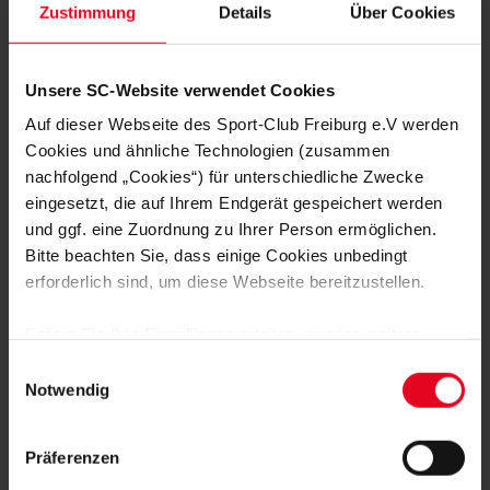
Zustimmung
Details
Über Cookies
FRAUEN & MÄDCHEN
07.08.2026
LISA KARL ALS KAPITÄNIN BESTÄTIGT
Unsere SC-Website verwendet Cookies
FRAUEN & MÄDCHEN
06.08.2026
Auf dieser Webseite des Sport-Club Freiburg e.V werden
DOPPELTE PREMIERE: BRUNOLD UND
VINCZE TREFFEN BEIM TEST
Cookies und ähnliche Technologien (zusammen
nachfolgend „Cookies“) für unterschiedliche Zwecke
eingesetzt, die auf Ihrem Endgerät gespeichert werden
FRAUEN & MÄDCHEN
05.08.2026
und ggf. eine Zuordnung zu Ihrer Person ermöglichen.
VIER SCHWEIZERINNEN IN
ÖSTERREICH – EIN INTERVIEW
Bitte beachten Sie, dass einige Cookies unbedingt
erforderlich sind, um diese Webseite bereitzustellen.
FRAUEN & MÄDCHEN
01.08.2026
BORBÁLA VINCZE VERSTÄRKT DEN
Sofern Sie Ihre Einwilligung erteilen, werden weitere
SPORT-CLUB
Cookies eingesetzt mittels derer auch personenbezogene
Einwilligungsauswahl
Daten von Ihnen (z.B. persönlichen Identifikatoren oder
Notwendig
FRAUEN & MÄDCHEN
31.07.2026
IP-Adressen) verarbeitet werden. Durch Klicken auf den
SC-FRAUEN SIND IN SCHRUNS
„Alle Cookies zulassen“-Button stimmen Sie der
ANGEKOMMEN
Präferenzen
Speicherung aller aufgeführten Cookies und der