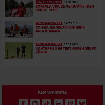
FRAUEN & MÄDCHEN
01.08.2026
BORBÁLA VINCZE VERSTÄRKT DEN
SPORT-CLUB
FRAUEN & MÄDCHEN
31.07.2026
SC-FRAUEN SIND IN SCHRUNS
ANGEKOMMEN
FRAUEN & MÄDCHEN
28.07.2026
KANTERSIEG IM TEST GEGEN DEN FC
ZÜRICH
FAN WERDEN: