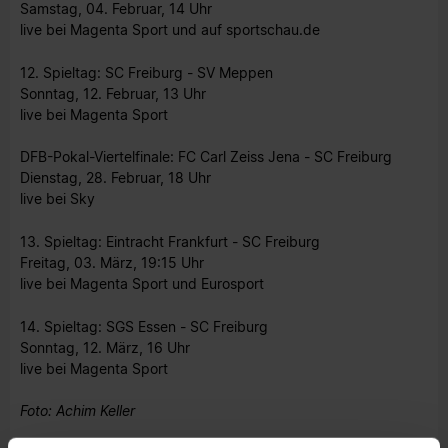
Samstag, 04. Februar, 14 Uhr
live bei Magenta Sport und auf sportschau.de
12. Spieltag: SC Freiburg - SV Meppen
Sonntag, 12. Februar, 13 Uhr
live bei Magenta Sport
DFB-Pokal-Viertelfinale: FC Carl Zeiss Jena - SC Freiburg
Dienstag, 28. Februar, 18 Uhr
live bei Sky
13. Spieltag: Eintracht Frankfurt - SC Freiburg
Freitag, 03. März, 19:15 Uhr
live bei Magenta Sport und Eurosport
14. Spieltag: SGS Essen - SC Freiburg
Sonntag, 12. März, 16 Uhr
live bei Magenta Sport
Foto: Achim Keller