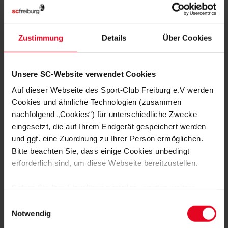
Zustimmung
Details
Über Cookies
MEHR NEWS
FRAUEN & MÄDCHEN
07.08.2026
Unsere SC-Website verwendet Cookies
LISA KARL ALS KAPITÄNIN BESTÄTIGT
Auf dieser Webseite des Sport-Club Freiburg e.V werden
Cookies und ähnliche Technologien (zusammen
nachfolgend „Cookies“) für unterschiedliche Zwecke
FRAUEN & MÄDCHEN
06.08.2026
DOPPELTE PREMIERE: BRUNOLD UND
eingesetzt, die auf Ihrem Endgerät gespeichert werden
VINCZE TREFFEN BEIM TEST
und ggf. eine Zuordnung zu Ihrer Person ermöglichen.
Bitte beachten Sie, dass einige Cookies unbedingt
erforderlich sind, um diese Webseite bereitzustellen.
FRAUEN & MÄDCHEN
05.08.2026
VIER SCHWEIZERINNEN IN
ÖSTERREICH – EIN INTERVIEW
Sofern Sie Ihre Einwilligung erteilen, werden weitere
Cookies eingesetzt mittels derer auch personenbezogene
Einwilligungsauswahl
FRAUEN & MÄDCHEN
01.08.2026
Daten von Ihnen (z.B. persönlichen Identifikatoren oder
Notwendig
BORBÁLA VINCZE VERSTÄRKT DEN
IP-Adressen) verarbeitet werden. Durch Klicken auf den
SPORT-CLUB