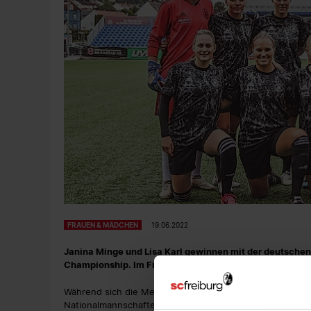
FRAUEN & MÄDCHEN
19.06.2022
Janina Minge und Lisa Karl gewinnen mit der deutschen
Championship. Im Finalspiel schlug die deutsche Manns
Während sich die Mehrheit der SC-Frauen entweder die
Nationalmannschaften auf die Europameisterschaft vorbe