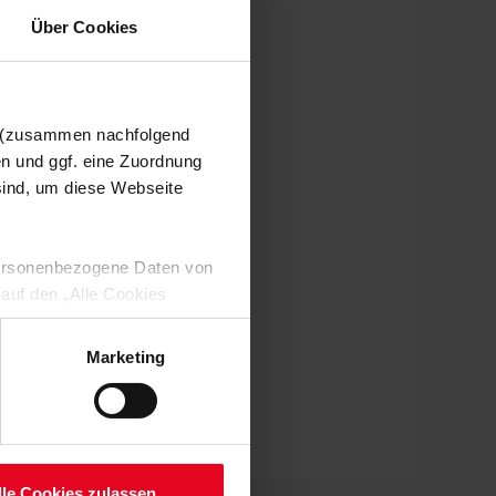
Über Cookies
n (zusammen nachfolgend
en und ggf. eine Zuordnung
 sind, um diese Webseite
 personenbezogene Daten von
 auf den „Alle Cookies
enden Verarbeitung Ihrer
 Art. 6 Abs. 1 lit. a DSGVO
Marketing
lauben“-Button bestätigen.
setzt. Ihre etwaig erteilten
serer
lle Cookies zulassen