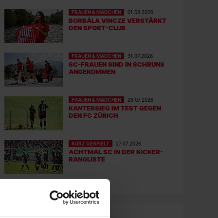
FRAUEN & MÄDCHEN
01.08.2026
BORBÁLA VINCZE VERSTÄRKT
DEN SPORT-CLUB
FRAUEN & MÄDCHEN
31.07.2026
SC-FRAUEN SIND IN SCHRUNS
ANGEKOMMEN
FRAUEN & MÄDCHEN
28.07.2026
KANTERSIEG IM TEST GEGEN
DEN FC ZÜRICH
KURZ GESPIELT
27.07.2026
ACHTMAL SC IN DER KICKER-
RANGLISTE