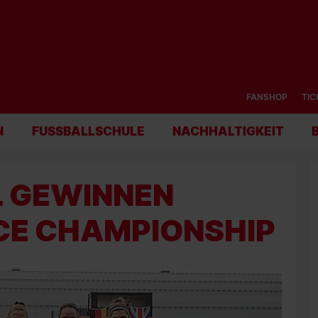
FANSHOP
TIC
N
FUSSBALLSCHULE
NACHHALTIGKEIT
L GEWINNEN
CE CHAMPIONSHIP