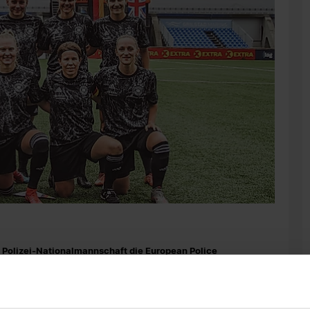
 Polizei-Nationalmannschaft die European Police
chaft die Gastgeberinnen aus Norwegen mit 5:4 (n. E.).
 wohlverdiente Sommerpause gönnt oder sich bei den
reitet, waren Freiburgs Janina Minge und Lisa Karl auch nach