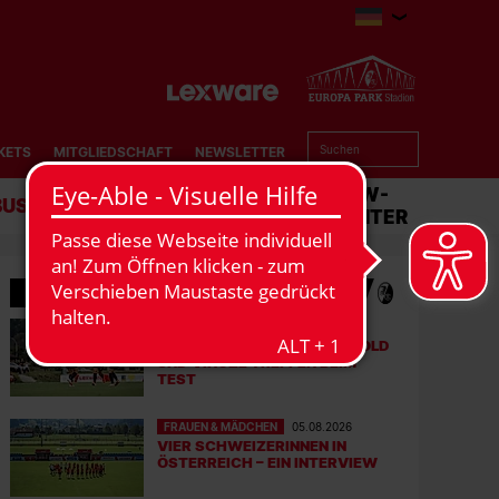
KETS
MITGLIEDSCHAFT
NEWSLETTER
BUSINESS
STADION
MATCHCENTER
MEHR NEWS
FRAUEN & MÄDCHEN
06.08.2026
DOPPELTE PREMIERE: BRUNOLD
UND VINCZE TREFFEN BEIM
TEST
FRAUEN & MÄDCHEN
05.08.2026
VIER SCHWEIZERINNEN IN
ÖSTERREICH – EIN INTERVIEW