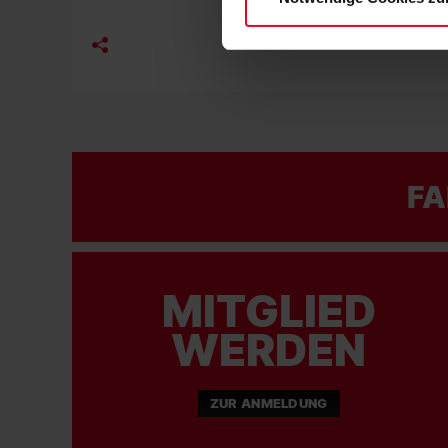
FA
MITGLIED
WERDEN
ZUR ANMELDUNG