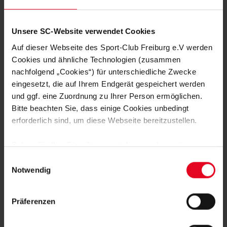
Unsere SC-Website verwendet Cookies
Auf dieser Webseite des Sport-Club Freiburg e.V werden
Cookies und ähnliche Technologien (zusammen
nachfolgend „Cookies“) für unterschiedliche Zwecke
WEITERE GALERIEN
eingesetzt, die auf Ihrem Endgerät gespeichert werden
MÄNNER
08.08.2026
und ggf. eine Zuordnung zu Ihrer Person ermöglichen.
IMPRESSIONEN VOM DOPPELTEST
GEGEN STRASSBURG
Bitte beachten Sie, dass einige Cookies unbedingt
erforderlich sind, um diese Webseite bereitzustellen.
FRAUEN & MÄDCHEN
06.08.2026
DIE BILDER ZUM 2:1-TESTSPIEL-
Sofern Sie Ihre Einwilligung erteilen, werden weitere
ERFOLG GEGEN NÜRNBERG
Cookies eingesetzt mittels derer auch personenbezogene
Einwilligungsauswahl
Daten von Ihnen (z.B. persönlichen Identifikatoren oder
Notwendig
06.08.2026
IP-Adressen) verarbeitet werden. Durch Klicken auf den
„Alle Cookies zulassen“-Button stimmen Sie der
Präferenzen
Speicherung aller aufgeführten Cookies und der
entsprechenden Verarbeitung Ihrer personenbezogenen
06.08.2026