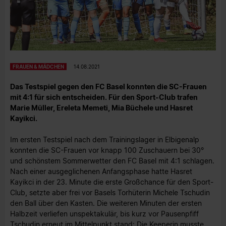
FRAUEN & MÄDCHEN
14.08.2021
Das Testspiel gegen den FC Basel konnten die SC-Frauen
mit 4:1 für sich entscheiden. Für den Sport-Club trafen
Marie Müller, Ereleta Memeti, Mia Büchele und Hasret
Kayikci.
Im ersten Testspiel nach dem Trainingslager in Elbigenalp
konnten die SC-Frauen vor knapp 100 Zuschauern bei 30°
und schönstem Sommerwetter den FC Basel mit 4:1 schlagen.
Nach einer ausgeglichenen Anfangsphase hatte Hasret
Kayikci in der 23. Minute die erste Großchance für den Sport-
Club, setzte aber frei vor Basels Torhüterin Michele Tschudin
den Ball über den Kasten. Die weiteren Minuten der ersten
Halbzeit verliefen unspektakulär, bis kurz vor Pausenpfiff
Tschudin erneut im Mittelpunkt stand: Die Keeperin musste