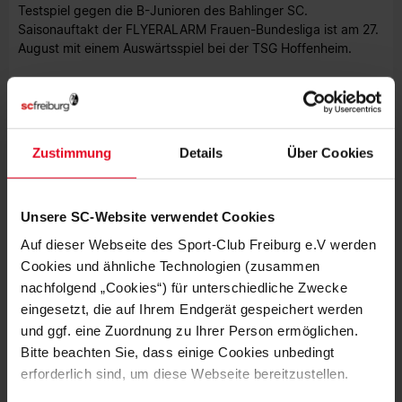
Testspiel gegen die B-Junioren des Bahlinger SC.
Saisonauftakt der FLYERALARM Frauen-Bundesliga ist am 27.
August mit einem Auswärtsspiel bei der TSG Hoffenheim.
Beim Sport-Club kamen zum Einsatz:
Nuding, Steuerwald,
Stegemann, Fellhauer, Knaak, Wittje, Minge, Xhemaili, Kayikci,
Memeti, Borggräfe, Müller, Wensing, Fölmli, Buser, Büchele,
Zicai, Szenk, Wöhrn
Zustimmung
Details
Über Cookies
Niklas Batsch
Unsere SC-Website verwendet Cookies
Foto: Achim Keller
Auf dieser Webseite des Sport-Club Freiburg e.V werden
Cookies und ähnliche Technologien (zusammen
nachfolgend „Cookies“) für unterschiedliche Zwecke
eingesetzt, die auf Ihrem Endgerät gespeichert werden
und ggf. eine Zuordnung zu Ihrer Person ermöglichen.
MEHR NEWS
Bitte beachten Sie, dass einige Cookies unbedingt
erforderlich sind, um diese Webseite bereitzustellen.
FRAUEN & MÄDCHEN
09.08.2026
"UNSER GEMEINSAMER WEG IST IN