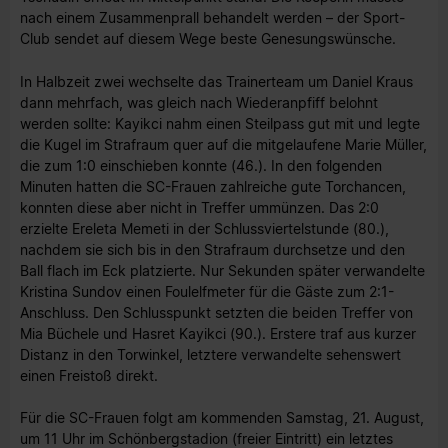
nach einem Zusammenprall behandelt werden – der Sport-
Club sendet auf diesem Wege beste Genesungswünsche.
In Halbzeit zwei wechselte das Trainerteam um Daniel Kraus
dann mehrfach, was gleich nach Wiederanpfiff belohnt
werden sollte: Kayikci nahm einen Steilpass gut mit und legte
die Kugel im Strafraum quer auf die mitgelaufene Marie Müller,
die zum 1:0 einschieben konnte (46.). In den folgenden
Minuten hatten die SC-Frauen zahlreiche gute Torchancen,
konnten diese aber nicht in Treffer ummünzen. Das 2:0
erzielte Ereleta Memeti in der Schlussviertelstunde (80.),
nachdem sie sich bis in den Strafraum durchsetze und den
Ball flach im Eck platzierte. Nur Sekunden später verwandelte
Kristina Sundov einen Foulelfmeter für die Gäste zum 2:1-
Anschluss. Den Schlusspunkt setzten die beiden Treffer von
Mia Büchele und Hasret Kayikci (90.). Erstere traf aus kurzer
Distanz in den Torwinkel, letztere verwandelte sehenswert
einen Freistoß direkt.
Für die SC-Frauen folgt am kommenden Samstag, 21. August,
um 11 Uhr im Schönbergstadion (freier Eintritt) ein letztes