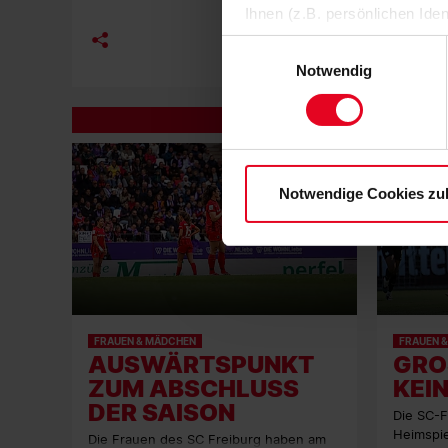
Ihnen (z.B. persönlichen Ide
zulassen“-Button stimmen Sie
Einwilligungsauswahl
personenbezogenen Daten für
Notwendig
zu. Sie können auch eine eig
Soweit Sie „Notwendige Cooki
Einwilligungen können Sie je
Datenschutzerklärung
und
Notwendige Cookies zu
FRAUEN & MÄDCHEN
FRAUEN 
AUSWÄRTSPUNKT
GROS
ZUM ABSCHLUSS
EIN
DER SAISON
Die SC-F
Heimspie
Die Frauen des SC Freiburg haben am