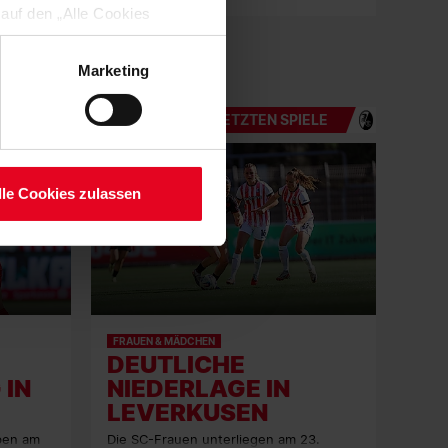
 auf den „Alle Cookies
enden Verarbeitung Ihrer
 Art. 6 Abs. 1 lit. a DSGVO
Marketing
lauben“-Button bestätigen.
setzt. Ihre etwaig erteilten
DIE LETZTEN SPIELE
serer
lle Cookies zulassen
FRAUEN & MÄDCHEN
DEUTLICHE
 IN
NIEDERLAGE IN
LEVERKUSEN
ben am
Die SC-Frauen unterliegen am 23.