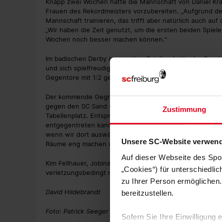
Knapp zwei Wochen hatte die Mannschaft von Daniel Kra
Frauen des Rekordmeisters vorzubereiten. „Aufgrund der
Mannschaft trainieren, das trifft aber natürlich auch auf 
„Wir haben die Zeit genutzt, um die ersten beiden Spie
Wochen noch besser machen können.“
Im badischen Derby am zweiten Spieltag hatte der Sport
und sich spielfreudig präsentiert. Zuvor hatten die SC-
Gegentore mit 1:2 gegen Bayer Leverkusen verloren.
Der kommende Gegner der Freiburger Spielerinnen ist ma
gegen den SC Sand (6:0) und den SV Werder Bremen (4:0
Zustimmung
Tabellenplatz. Entsprechend stellt sich dem Freiburger
entgegentreten kann. „München ist auf allen Positionen
wenn wir dort auswärts punkten wollen“, sagt Kraus und e
Unsere SC-Website verwend
Räume eng machen und mit dem Ball am Fuß mutig spiel
Auf dieser Webseite des Spo
Kim Fellhauer, Jobina Lahr, Tyara Buser und Victoria E
„Cookies“) für unterschiedli
verletzungsbedingt nicht zur Verfügung.
zu Ihrer Person ermöglichen.
David Hildebrandt
bereitzustellen.
Foto: Patrick Seeger
Sofern Sie Ihre Einwilligung