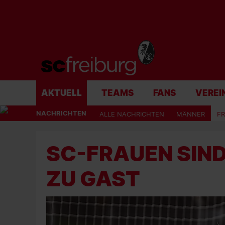
AKTUELL
TEAMS
FANS
VEREI
NACHRICHTEN
ALLE NACHRICHTEN
MÄNNER
F
SC-FRAUEN SIND
ZU GAST