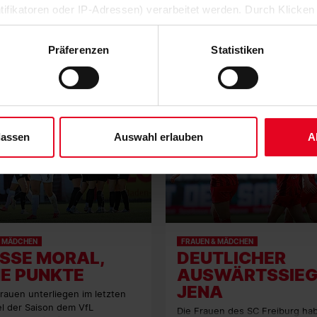
ntifikatoren oder IP-Adressen) verarbeitet werden. Durch Klicken
 der Speicherung aller aufgeführten Cookies und der entsprech
 die unten jeweils angegebene Zwecke gem. § 25 Abs. 1 TDDDG,
Präferenzen
Statistiken
ene Auswahl treffen und diese durch Klicken auf den „Auswahl er
es“ auswählen, werden nur unbedingt erforderliche Cookies einge
derzeit widerrufen. Weitere Informationen entnehmen Sie bitte un
 unserem
Impressum
."
lassen
Auswahl erlauben
A
& MÄDCHEN
FRAUEN & MÄDCHEN
SE MORAL, K
DEUTLICHER
E PUNKTE
AUSWÄRTSSIEG
JENA
rauen unterliegen im letzten
l der Saison dem VfL
Die Frauen des SC Freiburg ha