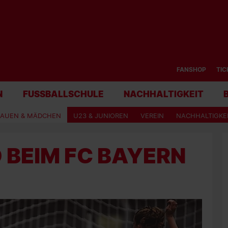
FANSHOP
TIC
N
FUSSBALLSCHULE
NACHHALTIGKEIT
RAUEN & MÄDCHEN
U23 & JUNIOREN
VEREIN
NACHHALTIGKE
 BEIM FC BAYERN