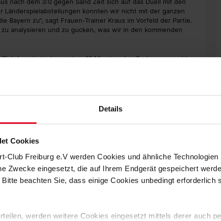
us nach dem 3:0 gegen Sand Zeit sich auf das Duell mit den
 Länderspielabstellungen konnten wir nicht mit der ganzen
die Bayern zu“, sagt Frauen-Trainer Kraus im Vorfeld der Partie.
le zu analysieren und zu gucken, was wir in den kommenden
-Club bereits in den ersten 45 Minuten den Sack zu gemacht
Frauen am ersten Spieltag unglücklich durch zwei späte
kellos in die neue Spielzeit gestartet. Nach hohen Siegen
) stehen die Bayern zwischenzeitlich auf dem ersten
Details
 Trainerteam die Frage, wie man der Offensivpower des Gegners
 stark besetzt – wir müssen einen sehr guten Tag erwischen,
rgänzt: „Es wird wichtig sein, dass wir schlau spielen, die
et Cookies
en.“
rt-Club Freiburg e.V werden Cookies und ähnliche Technologie
zebinyuo stehen dem Freiburger Trainerteam am Samstag
che Zwecke eingesetzt, die auf Ihrem Endgerät gespeichert werd
 Bitte beachten Sie, dass einige Cookies unbedingt erforderlich
 erteilen, werden weitere Cookies eingesetzt mittels derer auch