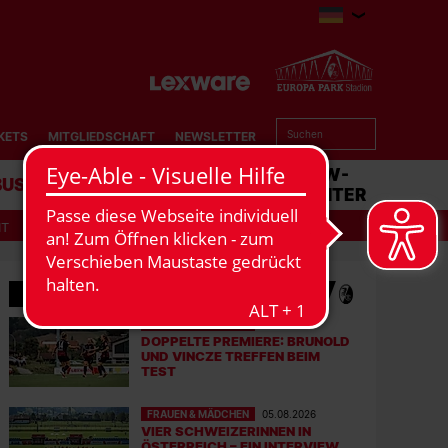
KETS
MITGLIEDSCHAFT
NEWSLETTER
BUSINESS
STADION
MATCHCENTER
IT
MEHR NEWS
FRAUEN & MÄDCHEN
06.08.2026
DOPPELTE PREMIERE: BRUNOLD
UND VINCZE TREFFEN BEIM
TEST
FRAUEN & MÄDCHEN
05.08.2026
VIER SCHWEIZERINNEN IN
ÖSTERREICH – EIN INTERVIEW