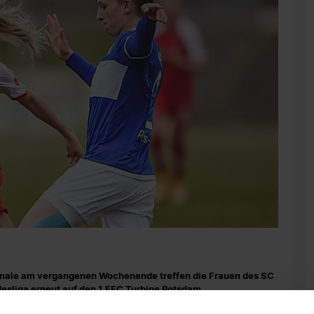
finale am vergangenen Wochenende treffen die Frauen des SC
sliga erneut auf den 1.FFC Turbine Potsdam.