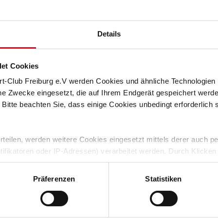
 Sonntag ist um 14 Uhr. Aufgrund der aktuellen Situation im
e Begegnung unter Ausschluss von Zuschauern stattfinden.
website des SC Freiburg
gestreamt werden.
Details
uf dem vierten Tabellenplatz und somit zwei Plätze vor dem
erfindet. In der Hinrunde setzte sich das Team von Potsdams
SC trat die lange Heimreise nach Freiburg ohne etwas Zählbares
et Cookies
rt-Club Freiburg e.V werden Cookies und ähnliche Technologie
rt-Club allerdings jüngst mit dem spektakulären Einzug in das
che Zwecke eingesetzt, die auf Ihrem Endgerät gespeichert werd
n bevorstehenden Aufeinandertreffen beider Mannschaften wird
 Werke zu gehen und über Ballbesitz und gutes
 Bitte beachten Sie, dass einige Cookies unbedingt erforderlich
ßballkost und Tore en masse. Stellt sich die Frage, ob beide
 erteilen, werden weitere Cookies eingesetzt mittels derer auch
Liga nochmals die gezeigte Effizienz an den Tag legen
baden binnen einer Woche sicherlich alles in die Waagschale
ntifikatoren oder IP-Adressen) verarbeitet werden. Durch Klicken
he Pokal-Schlappe zu revanchieren.
 der Speicherung aller aufgeführten Cookies und der entsprech
 die unten jeweils angegebene Zwecke gem. § 25 Abs. 1 TDDDG,
Präferenzen
Statistiken
ein noch intensiveres Spiel. Potsdam wird mit viel Wut im Bauch
ene Auswahl treffen und diese durch Klicken auf den „Auswahl er
hieren. Wir werden uns erneut auf unsere Stärken
Viertelfinale abzurufen, um am kommenden Sonntag die Punkte
es“ auswählen, werden nur unbedingt erforderliche Cookies einge
derzeit widerrufen. Weitere Informationen entnehmen Sie bitte un