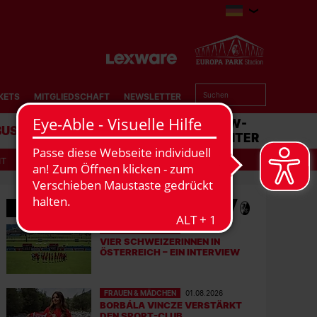
KETS
MITGLIEDSCHAFT
NEWSLETTER
BUSINESS
STADION
MATCHCENTER
IT
MEHR NEWS
FRAUEN & MÄDCHEN
05.08.2026
VIER SCHWEIZERINNEN IN
ÖSTERREICH – EIN INTERVIEW
FRAUEN & MÄDCHEN
01.08.2026
BORBÁLA VINCZE VERSTÄRKT
DEN SPORT-CLUB