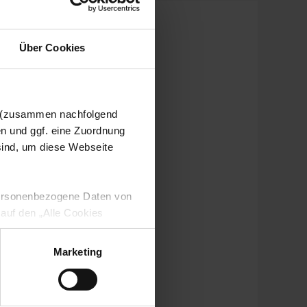
Über Cookies
n (zusammen nachfolgend
en und ggf. eine Zuordnung
 sind, um diese Webseite
 personenbezogene Daten von
 auf den „Alle Cookies
enden Verarbeitung Ihrer
 Art. 6 Abs. 1 lit. a DSGVO
Marketing
lauben“-Button bestätigen.
setzt. Ihre etwaig erteilten
serer