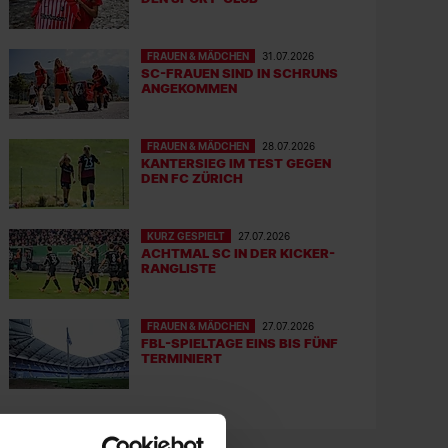
FRAUEN & MÄDCHEN
31.07.2026
SC-FRAUEN SIND IN SCHRUNS
ANGEKOMMEN
FRAUEN & MÄDCHEN
28.07.2026
KANTERSIEG IM TEST GEGEN
DEN FC ZÜRICH
KURZ GESPIELT
27.07.2026
ACHTMAL SC IN DER KICKER-
RANGLISTE
FRAUEN & MÄDCHEN
27.07.2026
FBL-SPIELTAGE EINS BIS FÜNF
TERMINIERT