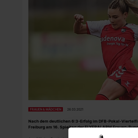
FRAUEN & MÄDCHEN
26.03.2021
Nach dem deutlichen 6:3-Erfolg im DFB-Pokal-Viertel
Freiburg am 16. Spieltag der FLYERALARM Frauen-Bunde