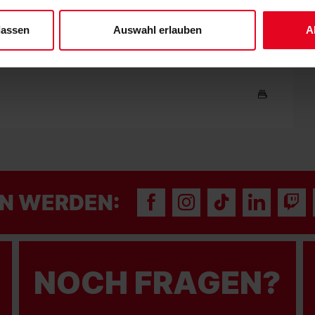
 unserem
Impressum
."
Jobina Lahr, Victoria Ezebinyuo, Giovanna Hoffmann und Lina
lassen
Auswahl erlauben
A
N WERDEN:
NOCH FRAGEN?