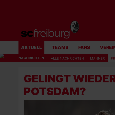
AKTUELL
TEAMS
FANS
VEREI
NACHRICHTEN
ALLE NACHRICHTEN
MÄNNER
F
GELINGT WIEDE
POTSDAM?