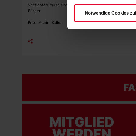
Datenschutzerklärung
und
Verzichten muss Cheftrainer Daniel Kraus weiterhin auf 
Bürger.
Notwendige Cookies zu
Foto: Achim Keller
FA
MITGLIED
WERDEN