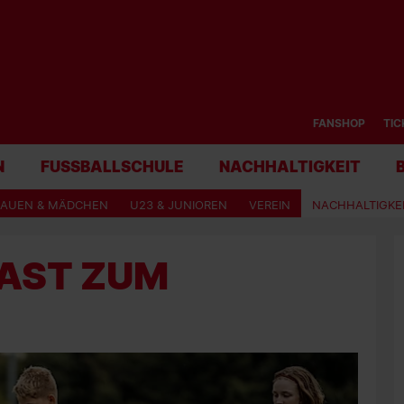
FANSHOP
TIC
N
FUSSBALLSCHULE
NACHHALTIGKEIT
RAUEN & MÄDCHEN
U23 & JUNIOREN
VEREIN
NACHHALTIGKE
AST ZUM