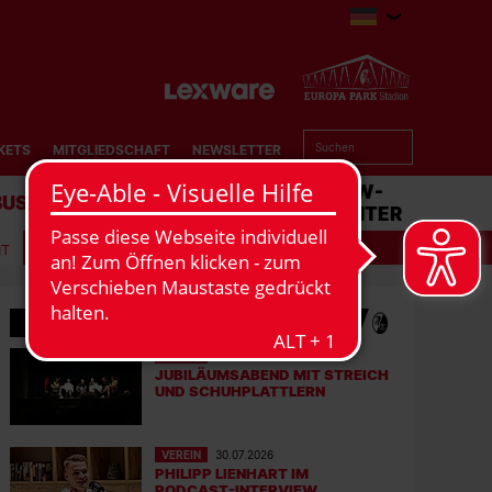
KETS
MITGLIEDSCHAFT
NEWSLETTER
BUSINESS
STADION
MATCHCENTER
IT
MEHR NEWS
VEREIN
31.07.2026
JUBILÄUMSABEND MIT STREICH
UND SCHUHPLATTLERN
VEREIN
30.07.2026
PHILIPP LIENHART IM
PODCAST-INTERVIEW