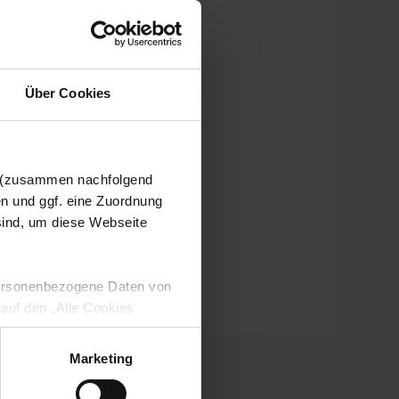
Über Cookies
n (zusammen nachfolgend
en und ggf. eine Zuordnung
 sind, um diese Webseite
 personenbezogene Daten von
 auf den „Alle Cookies
enden Verarbeitung Ihrer
 Art. 6 Abs. 1 lit. a DSGVO
Marketing
lauben“-Button bestätigen.
setzt. Ihre etwaig erteilten