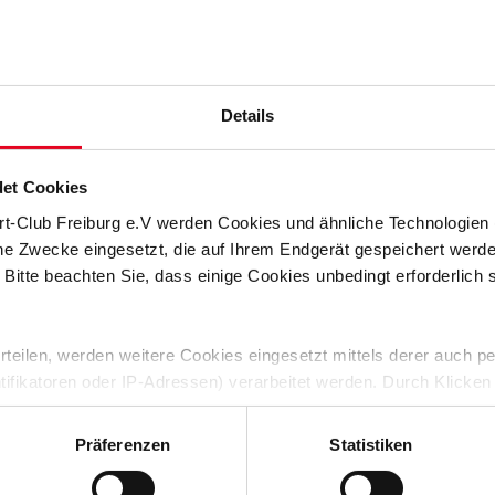
e zuletzt den FC Basel oder in der Saison 24/25 auch schon das
n sind es schon sieben Mannschaften, die sich regelmäßig zu
iner sehr überschaubaren Entwicklung klingen, aber wir sind
der beim FC Freiburg St. Georgen die Inklusionsliga betreut.
Details
des FC Basel, berichtet: „Beim Fußball braucht es einen Ball,
ie auch aus Schuhen oder zusammengeknüllten Pullis
es auch bei Menschen mit Behinderung nicht.“
et Cookies
rt-Club Freiburg e.V werden Cookies und ähnliche Technologie
che Zwecke eingesetzt, die auf Ihrem Endgerät gespeichert werd
otball League hat in diesem Jahr das erste Inklusionsturnier
 Bitte beachten Sie, dass einige Cookies unbedingt erforderlich
onsliga nach dem Vorbild der südbadischen Liga.
che ist nach ihrer Gründung durch den Südbadischen
ion und Sport in Freiburg im Jahr 2022 nun in ihre vierte
 erteilen, werden weitere Cookies eingesetzt mittels derer auch
ntifikatoren oder IP-Adressen) verarbeitet werden. Durch Klicken
noch dazustoßen, mit Teams, die aus Kindern und Jugendlichen
 der Speicherung aller aufgeführten Cookies und der entsprech
n bestehen. Weitere Informationen zu der Inklusionsliga gibt
 die unten jeweils angegebene Zwecke gem. § 25 Abs. 1 TDDDG,
Präferenzen
Statistiken
nter sbfv.de.
ene Auswahl treffen und diese durch Klicken auf den „Auswahl er
es“ auswählen, werden nur unbedingt erforderliche Cookies einge