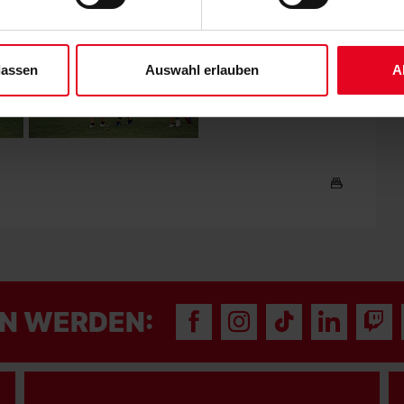
derzeit widerrufen. Weitere Informationen entnehmen Sie bitte un
 unserem
Impressum
."
lassen
Auswahl erlauben
A
N WERDEN: