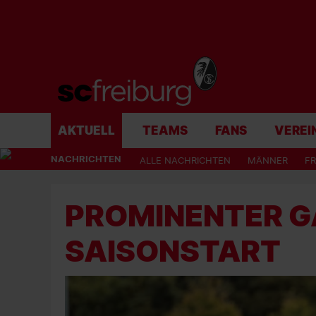
AKTUELL
TEAMS
FANS
VEREI
NACHRICHTEN
ALLE NACHRICHTEN
MÄNNER
F
PROMINENTER G
SAISONSTART