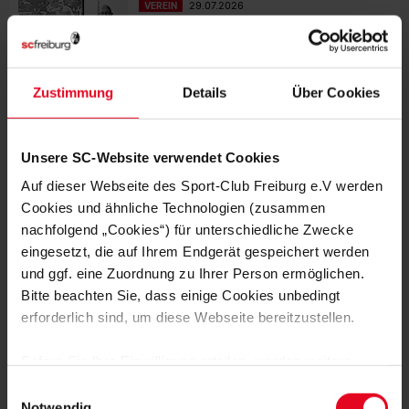
VEREIN
29.07.2026
IN ERINNERUNG AN FRANZ-KARL
OPITZ: DER BEGINN EINER LIEBE
NACHHALTIGKEIT
29.07.2026
Zustimmung
Details
Über Cookies
LERNEN DURCH SPIELEN
Unsere SC-Website verwendet Cookies
Auf dieser Webseite des Sport-Club Freiburg e.V werden
Cookies und ähnliche Technologien (zusammen
nachfolgend „Cookies“) für unterschiedliche Zwecke
MEHR NEWS
eingesetzt, die auf Ihrem Endgerät gespeichert werden
EFOOTBALL
06.08.2026
und ggf. eine Zuordnung zu Ihrer Person ermöglichen.
BEWEGUNG, MEDIENBILDUNG UND
EFOOTBALL
Bitte beachten Sie, dass einige Cookies unbedingt
erforderlich sind, um diese Webseite bereitzustellen.
VEREIN
31.07.2026
JUBILÄUMSABEND MIT STREICH UND
Sofern Sie Ihre Einwilligung erteilen, werden weitere
SCHUHPLATTLERN
Cookies eingesetzt mittels derer auch personenbezogene
Einwilligungsauswahl
Daten von Ihnen (z.B. persönlichen Identifikatoren oder
Notwendig