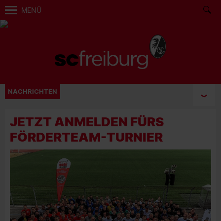
MENÜ
NACHRICHTEN
JETZT ANMELDEN FÜRS
FÖRDERTEAM-TURNIER