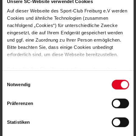
Unsere SC-Website verwendet Cookies
Auf dieser Webseite des Sport-Club Freiburg e.V werden
VEREIN
31.07.2026
JUBILÄUMSABEND MIT STREICH UND
Cookies und ähnliche Technologien (zusammen
SCHUHPLATTLERN
nachfolgend „Cookies“) für unterschiedliche Zwecke
eingesetzt, die auf Ihrem Endgerät gespeichert werden
VEREIN
30.07.2026
und ggf. eine Zuordnung zu Ihrer Person ermöglichen.
PHILIPP LIENHART IM PODCAST-
Bitte beachten Sie, dass einige Cookies unbedingt
INTERVIEW
erforderlich sind, um diese Webseite bereitzustellen.
VEREIN
29.07.2026
Sofern Sie Ihre Einwilligung erteilen, werden weitere
IN ERINNERUNG AN FRANZ-KARL
OPITZ: DER BEGINN EINER LIEBE
Cookies eingesetzt mittels derer auch personenbezogene
Einwilligungsauswahl
Daten von Ihnen (z.B. persönlichen Identifikatoren oder
Notwendig
IP-Adressen) verarbeitet werden. Durch Klicken auf den
NACHHALTIGKEIT
29.07.2026
„Alle Cookies zulassen“-Button stimmen Sie der
LERNEN DURCH SPIELEN
Präferenzen
Speicherung aller aufgeführten Cookies und der
entsprechenden Verarbeitung Ihrer personenbezogenen
Daten für die unten jeweils angegebene Zwecke gem. §
Statistiken
25 Abs. 1 TDDDG, Art. 6 Abs. 1 lit. a DSGVO zu. Sie
können auch eine eigene Auswahl treffen und diese durch