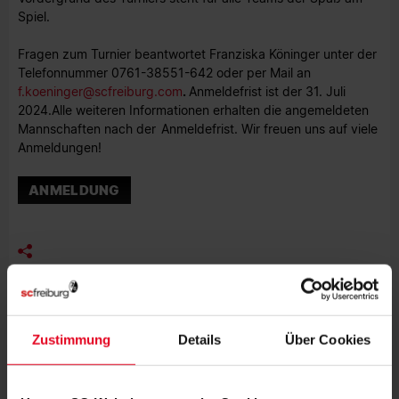
Spiel.
Fragen zum Turnier beantwortet Franziska Köninger unter der
Telefonnummer 0761-38551-642 oder per Mail an
f.koeninger@scfreiburg.com
.
Anmeldefrist ist der 31. Juli
2024.
Alle weiteren Informationen erhalten die angemeldeten
Mannschaften nach der
Anmeldefrist. Wir freuen uns auf viele
Anmeldungen!
ANMELDUNG
MEHR NEWS
Zustimmung
Details
Über Cookies
EFOOTBALL
06.08.2026
BEWEGUNG, MEDIENBILDUNG UND
EFOOTBALL