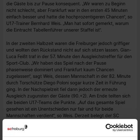
die Gäste bis zur Pause konsequent. „Wir waren zu Beginn
nicht schlecht, aber Frankfurt war in den ersten 45 Minuten
einfach besser und hatte die hochprozentigeren Chancen“, so
U17-Trainer Bernhard Weis. „Man hat sofort gemerkt, warum
die Eintracht Tabellenführer unserer Staffel ist“.
In der zweiten Halbzeit waren die Freiburger jedoch griffiger
und wollten den Rückstand nicht auf sich sitzen lassen. Gian-
Luca Feißt traf in der 57. Minute den Ausgleichstreffer für den
Sport-Club. „Wir haben das Spiel nach der Pause
phasenweise dominiert und Frankfurt kaum Chancen
zugelassen“, sagt Weis, dessen Mannschaft in der 82. Minute
durch Torschütze Diego Poloni sogar kurze Zeit in Führung
ging. In der Nachspielzeit fiel dann jedoch der erneute
Ausgleich zugunsten der Gäste (90.+2). Am Ende teilten sich
die beiden U17-Teams die Punkte. „Auf das gesamte Spiel
gesehen ist ein Unentschieden nur fair und für beide
Mannschaften verdient“, so Weis. Derzeit belegt der SC
Freiburg mit zwölf Punkten aus sieben Spielen Platz sechs.
B-Junioren EnBW-Oberliga | 5. Spieltag | Sa. 01.10.2022,