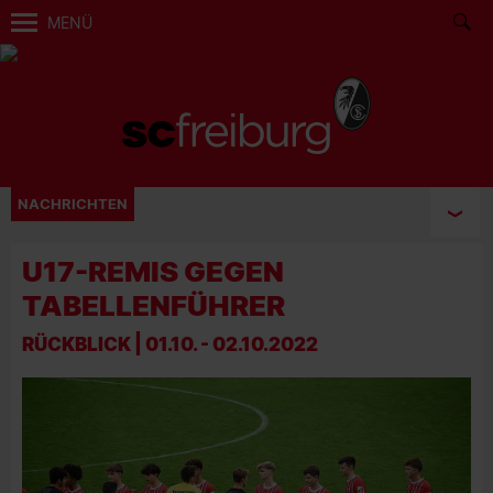
MENÜ
NACHRICHTEN
U17-REMIS GEGEN
TABELLENFÜHRER
RÜCKBLICK | 01.10. - 02.10.2022