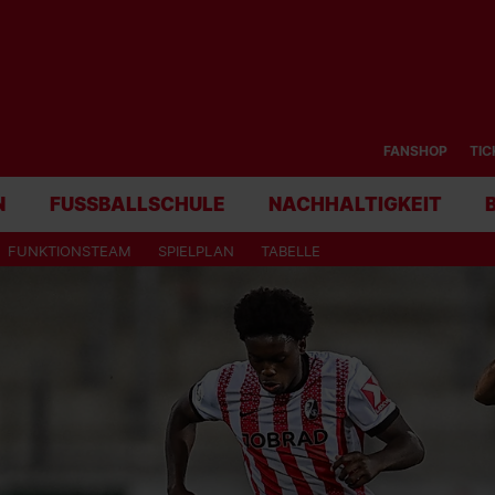
FANSHOP
TIC
N
FUSSBALLSCHULE
NACHHALTIGKEIT
FUNKTIONSTEAM
SPIELPLAN
TABELLE