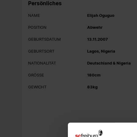
Persönliches
NAME
Elijah Oguguo
POSITION
Abwehr
GEBURTSDATUM
13.11.2007
GEBURTSORT
Lagos, Nigeria
NATIONALITÄT
Deutschland & Nigeria
GRÖSSE
180cm
GEWICHT
83kg