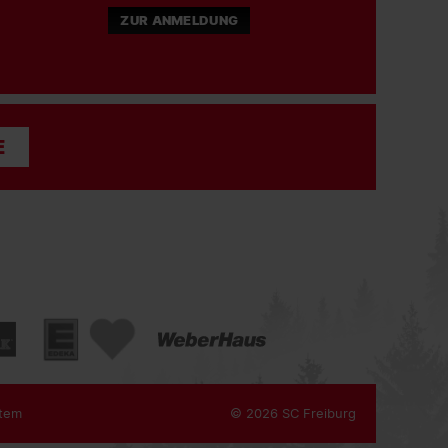
#scf
#scfreiburg
ZUR ANMELDUNG
06.08.2026
SC FREIBURG
E
Die besten Bilder vom öffentlichen Training
#scf
#scfreiburg
06.08.2026
SC FREIBURG
Media-Day der
@bundesliga
immer wieder schön
#scf
#scfreiburg
tem
© 2026 SC Freiburg