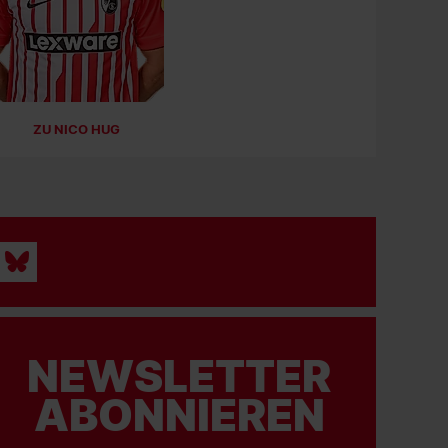
SC FREIBURG
Das erste Spiel gegen
@rcsa
läuft
#scf
#scfreiburg
ZU NICO HUG
08.08.2026
SC FREIBURG
Doppeltest gegen Straßburg
Spiel 1 um 13:00 Uhr: 2x35 Minuten auf dem
Trainingsplatz
Spiel 2: um 15:30 Uhr: 2x45 Minuten im Europa-
Park Stadion
Beide Spiele finden unter Ausschluss der
NEWSLETTER
Öffentlichkeit statt. Einen Livestream gibt es
aus technischen Gründen nur für Spiel 2 im
ABONNIEREN
Stadion. Hier könnt ihr live dabei sein auf
YouTube und scfreiburg.com