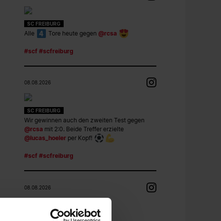
SC FREIBURG
Alle
Tore heute gegen
@rcsa
#scf
#scfreiburg
08.08.2026
SC FREIBURG
Wir gewinnen auch den zweiten Test gegen
@rcsa
mit 2:0. Beide Treffer erzielte
@lucas_hoeler
per Kopf!
#scf
#scfreiburg
08.08.2026
SC FREIBURG