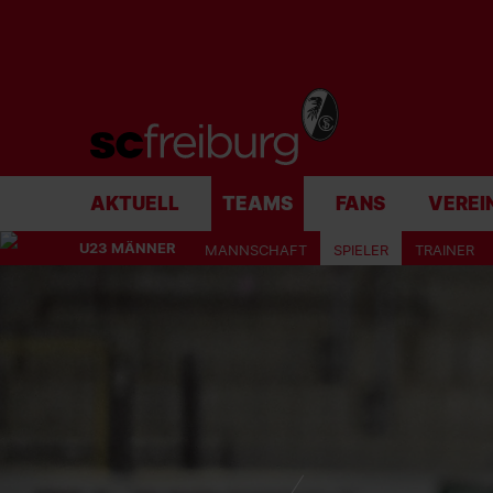
AKTUELL
TEAMS
FANS
VEREI
U23 MÄNNER
MANNSCHAFT
SPIELER
TRAINER