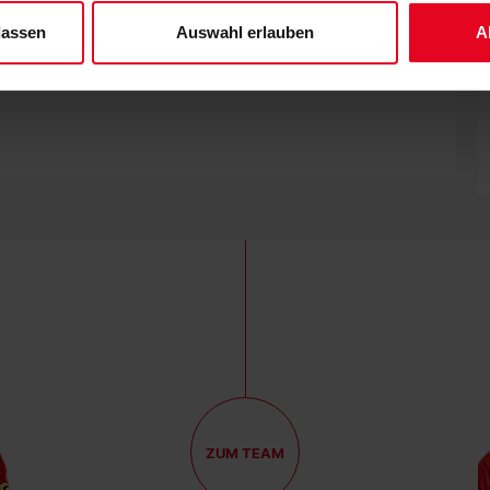
lassen
Auswahl erlauben
A
EREN.“
ZUM TEAM