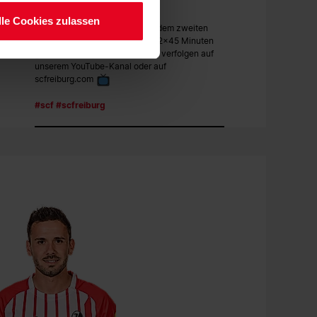
lle Cookies zulassen
Um 15.30 Uhr geht’s weiter mit dem zweiten
Spiel. Dann werden im Stadion 2x45 Minuten
gekickt. Das Spiel könnt ihr live verfolgen auf
unserem YouTube-Kanal oder auf
scfreiburg.com
#scf
#scfreiburg
08.08.2026
SC FREIBURG
Die ersten 35 Minuten sind rum. Der SC führt
mit 2:0 durch die Treffer von
@rouvenvuktarnutzer
und
@grifov32
#scf
#scfreiburg
08.08.2026