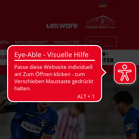
KETS
MITGLIEDSCHAFT
NEWSLETTER
BUSINESS
STADION
MATCHCENTER