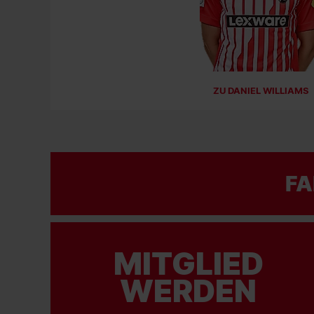
ZU DANIEL WILLIAMS
FA
MITGLIED
WERDEN