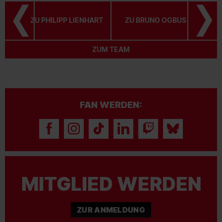
Media Day
ZU PHILIPP LIENHART
ZU BRUNO OGBUS
#scf
#scfreiburg
ZUM TEAM
05.08.2026
SC FREIBURG
FAN WERDEN:
Unser Team 2026/27
#scf
#scfreiburg
05.08.2026
MITGLIED WERDEN
SC FREIBURG
ZUR ANMELDUNG