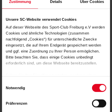
Zustimmung
Details
Über Cookies
SOCIAL
FILTER
Unsere SC-Website verwendet Cookies
06.08.2026
Auf dieser Webseite des Sport-Club Freiburg e.V werden
Cookies und ähnliche Technologien (zusammen
SC FREIBURG
nachfolgend „Cookies“) für unterschiedliche Zwecke
Die besten Bilder vom
eingesetzt, die auf Ihrem Endgerät gespeichert werden
öffentlichen Training
und ggf. eine Zuordnung zu Ihrer Person ermöglichen.
Bitte beachten Sie, dass einige Cookies unbedingt
erforderlich sind, um diese Webseite bereitzustellen.
#scf
#scfreiburg
Sofern Sie Ihre Einwilligung erteilen, werden weitere
Cookies eingesetzt mittels derer auch personenbezogene
06.08.2026
Einwilligungsauswahl
Daten von Ihnen (z.B. persönlichen Identifikatoren oder
Notwendig
IP-Adressen) verarbeitet werden. Durch Klicken auf den
SC FREIBURG
„Alle Cookies zulassen“-Button stimmen Sie der
Media-Day der
@bundesliga
Präferenzen
Speicherung aller aufgeführten Cookies und der
immer wieder
entsprechenden Verarbeitung Ihrer personenbezogenen