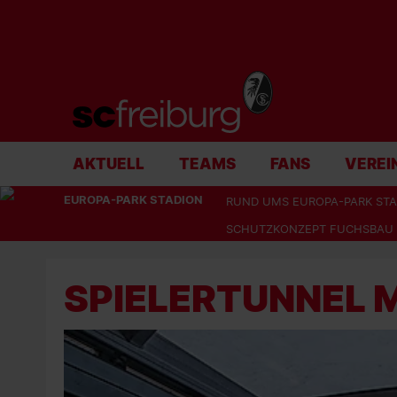
AKTUELL
TEAMS
FANS
VEREI
EUROPA-PARK STADION
RUND UMS EUROPA-PARK STA
SCHUTZKONZEPT FUCHSBAU
SPIELERTUNNEL M