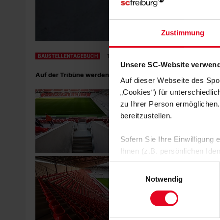
Zustimmung
BAUSTELLENTAGEBUCH
14.04.2021
Unsere SC-Website verwend
Auf der Tribüne werden im Nordwesten Freiburgs im März d
Auf dieser Webseite des Spo
„Cookies“) für unterschiedli
zu Ihrer Person ermöglichen.
bereitzustellen.
Sofern Sie Ihre Einwilligung
Ihnen (z.B. persönlichen Ide
zulassen“-Button stimmen Sie
Einwilligungsauswahl
personenbezogenen Daten für
Notwendig
zu. Sie können auch eine eig
Soweit Sie „Notwendige Cooki
Einwilligungen können Sie je