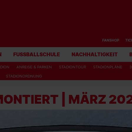
FANSHOP
TIC
N
FUSSBALLSCHULE
NACHHALTIGKEIT
DION
ANREISE & PARKEN
STADIONTOUR
STADIONPLÄNE
3
STADIONORDNUNG
ONTIERT | MÄRZ 20