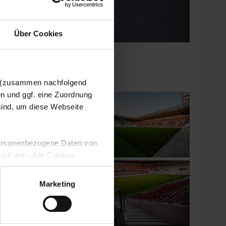
Über Cookies
ielertunnel montiert.
n (zusammen nachfolgend
en und ggf. eine Zuordnung
 sind, um diese Webseite
 personenbezogene Daten von
 auf den „Alle Cookies
enden Verarbeitung Ihrer
 Art. 6 Abs. 1 lit. a DSGVO
Marketing
lauben“-Button bestätigen.
setzt. Ihre etwaig erteilten
serer