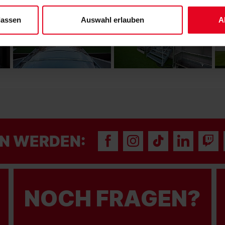
 unserem
Impressum
."
lassen
Auswahl erlauben
A
N WERDEN:
NOCH FRAGEN?