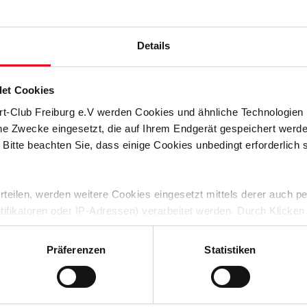
Details
et Cookies
ie Glasgeländer fest verankert, im Innenraum wird der ausfahrbare Sp
rt-Club Freiburg e.V werden Cookies und ähnliche Technologie
che Zwecke eingesetzt, die auf Ihrem Endgerät gespeichert werd
 Bitte beachten Sie, dass einige Cookies unbedingt erforderlich
 erteilen, werden weitere Cookies eingesetzt mittels derer auch
ntifikatoren oder IP-Adressen) verarbeitet werden. Durch Klicken
 der Speicherung aller aufgeführten Cookies und der entsprech
 die unten jeweils angegebene Zwecke gem. § 25 Abs. 1 TDDDG,
Präferenzen
Statistiken
ene Auswahl treffen und diese durch Klicken auf den „Auswahl er
es“ auswählen, werden nur unbedingt erforderliche Cookies einge
derzeit widerrufen. Weitere Informationen entnehmen Sie bitte un