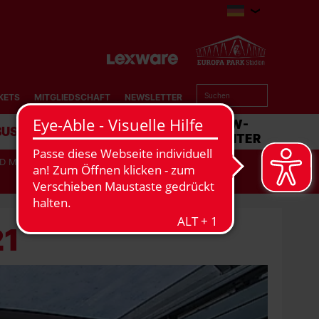
KETS
MITGLIEDSCHAFT
NEWSLETTER
BUSINESS
STADION
MATCHCENTER
D MODELL
BAUSTELLENTAGEBUCH
21