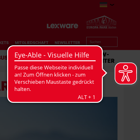
KETS
MITGLIEDSCHAFT
NEWSLETTER
BUSINESS
STADION
MATCHCENTER
R 2019