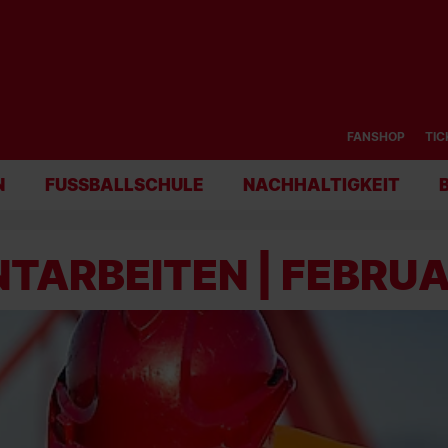
FANSHOP
TIC
N
FUSSBALLSCHULE
NACHHALTIGKEIT
TARBEITEN | FEBRUA