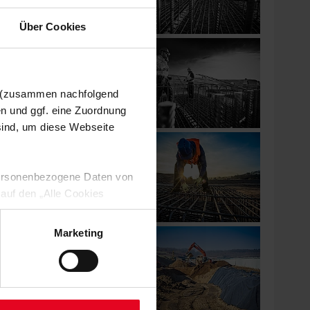
Über Cookies
n (zusammen nachfolgend
en und ggf. eine Zuordnung
 sind, um diese Webseite
 personenbezogene Daten von
 auf den „Alle Cookies
enden Verarbeitung Ihrer
 Art. 6 Abs. 1 lit. a DSGVO
Marketing
lauben“-Button bestätigen.
setzt. Ihre etwaig erteilten
serer