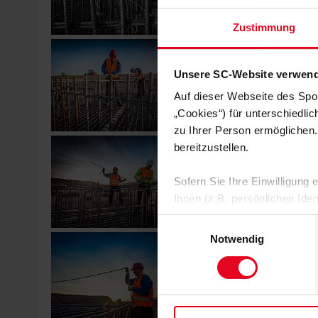
Zustimmung
Unsere SC-Website verwend
Auf dieser Webseite des Spo
„Cookies“) für unterschiedli
zu Ihrer Person ermöglichen.
bereitzustellen.
Sofern Sie Ihre Einwilligung
Ihnen (z.B. persönlichen Ide
zulassen“-Button stimmen Sie
Einwilligungsauswahl
personenbezogenen Daten für
Notwendig
zu. Sie können auch eine eig
Soweit Sie „Notwendige Cooki
Einwilligungen können Sie je
Datenschutzerklärung
und