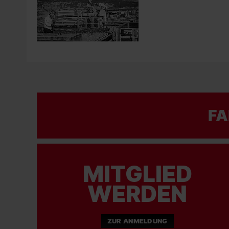
FA
MITGLIED
WERDEN
ZUR ANMELDUNG