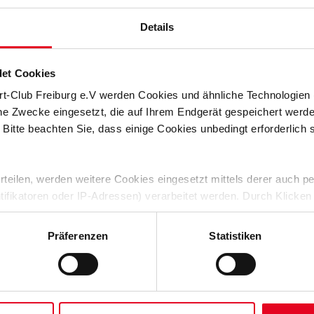
Details
et Cookies
rt-Club Freiburg e.V werden Cookies und ähnliche Technologie
che Zwecke eingesetzt, die auf Ihrem Endgerät gespeichert werd
 Bitte beachten Sie, dass einige Cookies unbedingt erforderlich
 erteilen, werden weitere Cookies eingesetzt mittels derer auch
ntifikatoren oder IP-Adressen) verarbeitet werden. Durch Klicken
 der Speicherung aller aufgeführten Cookies und der entsprech
 die unten jeweils angegebene Zwecke gem. § 25 Abs. 1 TDDDG,
Präferenzen
Statistiken
ene Auswahl treffen und diese durch Klicken auf den „Auswahl er
es“ auswählen, werden nur unbedingt erforderliche Cookies einge
derzeit widerrufen. Weitere Informationen entnehmen Sie bitte un
 unserem
Impressum
."