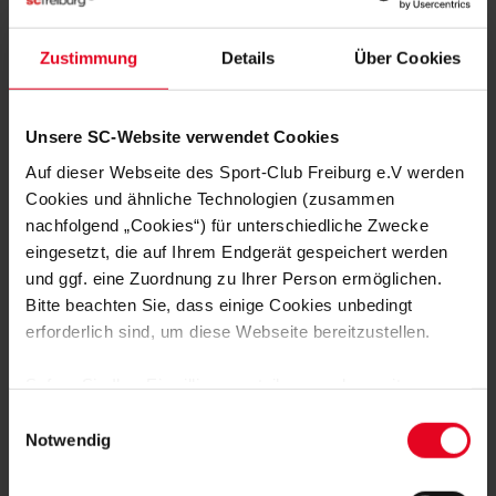
MITGLIED WERDEN
Zustimmung
Details
Über Cookies
ZUR ANMELDUNG
Unsere SC-Website verwendet Cookies
Auf dieser Webseite des Sport-Club Freiburg e.V werden
Cookies und ähnliche Technologien (zusammen
NOCH FRAGEN?
nachfolgend „Cookies“) für unterschiedliche Zwecke
eingesetzt, die auf Ihrem Endgerät gespeichert werden
und ggf. eine Zuordnung zu Ihrer Person ermöglichen.
0761-38551-0
Bitte beachten Sie, dass einige Cookies unbedingt
erforderlich sind, um diese Webseite bereitzustellen.
Sofern Sie Ihre Einwilligung erteilen, werden weitere
Cookies eingesetzt mittels derer auch personenbezogene
Einwilligungsauswahl
NEWSLETTER
Daten von Ihnen (z.B. persönlichen Identifikatoren oder
Notwendig
IP-Adressen) verarbeitet werden. Durch Klicken auf den
ABONNIEREN
„Alle Cookies zulassen“-Button stimmen Sie der