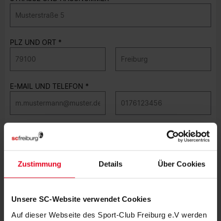
PLZ UND ORT
E-MAIL UND TELEFON
Schiedsrichterausweis
Folgende Dateiformate zum Upload stehen zur Verfügung.
JPG, PNG, BMP oder PDF
Zustimmung
Details
Über Cookies
JPG, PNG, BMP
Unsere SC-Website verwendet Cookies
Auf dieser Webseite des Sport-Club Freiburg e.V werden
PDF