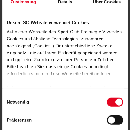
Zustimmung
Details
Über Cookies
Unsere SC-Website verwendet Cookies
Auf dieser Webseite des Sport-Club Freiburg e.V werden
Cookies und ähnliche Technologien (zusammen
nachfolgend „Cookies“) für unterschiedliche Zwecke
eingesetzt, die auf Ihrem Endgerät gespeichert werden
und ggf. eine Zuordnung zu Ihrer Person ermöglichen.
Bitte beachten Sie, dass einige Cookies unbedingt
erforderlich sind, um diese Webseite bereitzustellen.
Sofern Sie Ihre Einwilligung erteilen, werden weitere
Cookies eingesetzt mittels derer auch personenbezogene
Einwilligungsauswahl
Daten von Ihnen (z.B. persönlichen Identifikatoren oder
Notwendig
IP-Adressen) verarbeitet werden. Durch Klicken auf den
„Alle Cookies zulassen“-Button stimmen Sie der
Präferenzen
Speicherung aller aufgeführten Cookies und der
entsprechenden Verarbeitung Ihrer personenbezogenen