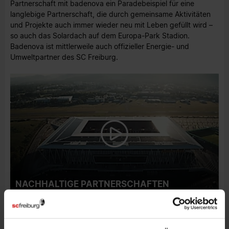
Partnerschaft mit badenova ein Paradebeispiel für eine
langlebige Partnerschaft, die durch gemeinsame Aktivitäten
und Projekte auch immer wieder neu mit Leben gefüllt wird –
so auch das Solardach auf dem Europa-Park Stadion.
Badenova ist mittlerweile auch offizieller Energie- und
Umweltpartner des SC Freiburg.
NACHHALTIGE PARTNERSCHAFTEN
ZUM NACHHALTIGKEITSBERICHT