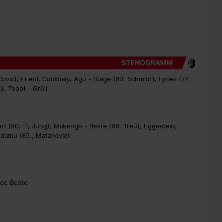
STENOGRAMM
vic), Friedl, Coulibaly, Agu - Stage (60. Schmidt), Lynen (77.
3. Topp) - Grüll
art (90.+1, Jung), Makengo - Beste (69. Treu), Eggestein,
 Adamu (85., Matanovic)
ler, Beste