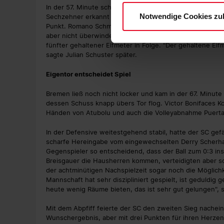
In der 57. Minute schaltete sich dann der Video-Schieds
Notwendige Cookies zu
Sechzehner erkannt hatte. Nach eigener Überprüfung am
Punkt. Romano Schmid, in dieser Saison schon zweimal pe
aber nicht überwinden. Freiburgs Nummer 1 parierte und
fünfter gehaltener Elfmeter in Folge. "Der gehaltene Elf
sagte Julian Schuster später.
Eigentor entscheidet Spiel
Bremen ließ noch nicht locker und kam in der 67. Minut
dessen Schuss knapp übers Tor flog. Victor Bonifaces K
Händen von Atubolu und auch die Volleyabnahme Puertas'
In der Defensive weitestgehend stabil, hatte der SC ge
scharfe Hereingabe vom eingewechselten Derry Scherhan
Gegenspieler so entscheidend, dass der Ball zum 0:3 ins T
Breisgauer die Hausherren kommen, verteidigten aber so
der achtminütigen Nachspielzeit sogar noch die Möglichk
Mannschaft hat sehr diszipliniert gespielt, ist geduldig
heute wenig Räume bieten, das ist sehr gut gelungen",
Mit dem Abpfiff feierte der SC den zweiten Sieg nachei
Wunschergebnis, aber mit drei Punkten für ihren Herzen