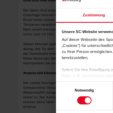
Grifo trifft vom Punkt
Der Sport-Club erspielte sich die erste gute Möglichkeit in
Osterhage fand am Fünfmeterraum Adamu, der den Ball
Zustimmung
Druck hinter seinen Abschluss brachte. SVW-Torhüter Mi
Torszenen verwöhnt. Da war es wenig überraschend, da
Nach einem Handspiel zeigte Schiedsrichter Timo Gerach
Unsere SC-Website verwend
sicher zum 1:0 (33.).
Auf dieser Webseite des Spo
Sieben Minuten später konnte Werder seine zweite gute
„Cookies“) für unterschiedli
abzog, das Tor aber doch um zwei Meter verfehlte. Es wa
zu Ihrer Person ermöglichen.
die Zweikämpfe energisch annahm und immer wieder auc
bereitzustellen.
Niklas Beste den Ball im Strafraum bekam, diesen freist
Nachspielzeit der ersten Halbzeit, als Höler für Grifo a
Sofern Sie Ihre Einwilligung
Atubolu hält Elfmeter
Ihnen (z.B. persönlichen Ide
zulassen“-Button stimmen Sie
Der zweite Durchgang startete mit großer Unzufriedenhe
Einwilligungsauswahl
Schiedsrichter Gerach viele Situationen aus Sicht der 
personenbezogenen Daten für
Notwendig
Wiederanpfiff mutiger, war die aktivere Mannschaft. Nj
zu. Sie können auch eine eig
sicher zu. Der Aufregung folgte in der 55. Minute kurz
Soweit Sie „Notwendige Cooki
rechten Seite hatte Grifo viel Platz, legte in die Mitte
Einwilligungen können Sie je
erhöhte.
Datenschutzerklärung
und