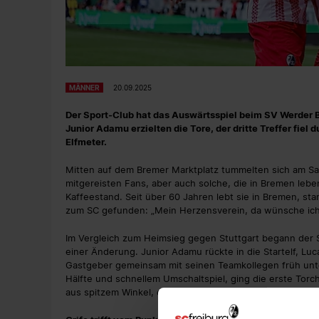
MÄNNER
20.09.2025
Der Sport-Club hat das Auswärtsspiel beim SV Werder B
Junior Adamu erzielten die Tore, der dritte Treffer fiel
Elfmeter.
Mitten auf dem Bremer Marktplatz tummelten sich am S
mitgereisten Fans, aber auch solche, die in Bremen leben
Kaffeestand. Seit über 60 Jahren lebt sie in Bremen, s
zum SC gefunden: „Mein Herzensverein, da wünsche ich
Im Vergleich zum Heimsieg gegen Stuttgart begann der 
einer Änderung. Junior Adamu rückte in die Startelf, Luc
Gastgeber gemeinsam mit seinen Teamkollegen früh unte
Hälfte und schnellem Umschaltspiel, ging die erste Tor
aus spitzem Winkel, dieser hielt sicher (10.).