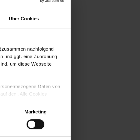
Über Cookies
n (zusammen nachfolgend
en und ggf. eine Zuordnung
 sind, um diese Webseite
 personenbezogene Daten von
 auf den „Alle Cookies
enden Verarbeitung Ihrer
 Art. 6 Abs. 1 lit. a DSGVO
Marketing
lauben“-Button bestätigen.
setzt. Ihre etwaig erteilten
serer