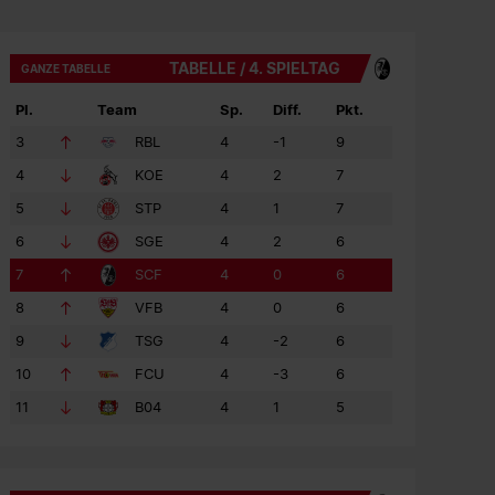
TABELLE / 4. SPIELTAG
GANZE TABELLE
Pl.
Team
Sp.
Diff.
Pkt.
3
RBL
4
-1
9
4
KOE
4
2
7
5
STP
4
1
7
6
SGE
4
2
6
7
SCF
4
0
6
8
VFB
4
0
6
9
TSG
4
-2
6
10
FCU
4
-3
6
11
B04
4
1
5