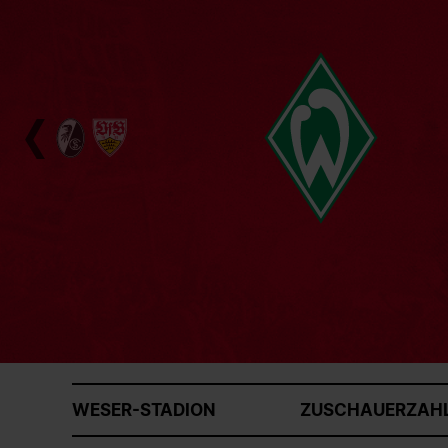
WESER-STADION
ZUSCHAUERZAHL