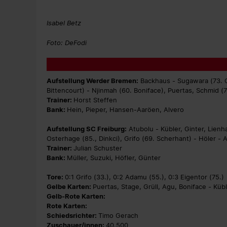
Isabel Betz
Foto: DeFodi
Aufstellung Werder Bremen:
Backhaus - Sugawara (73. Co
Bittencourt) - Njinmah (60. Boniface), Puertas, Schmid (7
Trainer:
Horst Steffen
Bank:
Hein, Pieper, Hansen-Aaröen, Alvero
Aufstellung SC Freiburg:
Atubolu - Kübler, Ginter, Lienh
Osterhage (85., Dinkci), Grifo (69. Scherhant) - Höler -
Trainer:
Julian Schuster
Bank:
Müller, Suzuki, Höfler, Günter
Tore:
0:1 Grifo (33.), 0:2 Adamu (55.), 0:3 Eigentor (75.)
Gelbe Karten:
Puertas, Stage, Grüll, Agu, Boniface - Küb
Gelb-Rote Karten:
Rote Karten:
Schiedsrichter:
Timo Gerach
Zuschauer/innen:
40.500