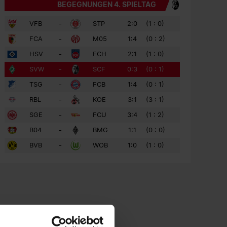
BEGEGNUNGEN 4. SPIELTAG
VFB
-
STP
2:0
(1 : 0)
FCA
-
M05
1:4
(0 : 2)
HSV
-
FCH
2:1
(1 : 0)
SVW
-
SCF
0:3
(0 : 1)
TSG
-
FCB
1:4
(0 : 1)
RBL
-
KOE
3:1
(3 : 1)
SGE
-
FCU
3:4
(1 : 2)
B04
-
BMG
1:1
(0 : 0)
BVB
-
WOB
1:0
(1 : 0)