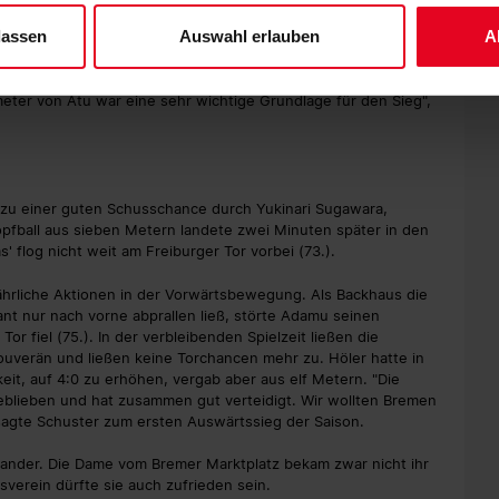
richter ein, nachdem er ein Handspiel Jordy Makengos im
lassen
Auswahl erlauben
A
 Bildschirm stimmte Referee Gerach zu und zeigte auf den
r Elfmeter erfolgreich, schnappte sich den Ball, sollte Atubolu
 hielt den Zwei-Tore-Vorsprung für den SC fest. Es war sein
meter von Atu war eine sehr wichtige Grundlage für den Sieg",
e zu einer guten Schusschance durch Yukinari Sugawara,
opfball aus sieben Metern landete zwei Minuten später in den
 flog nicht weit am Freiburger Tor vorbei (73.).
fährliche Aktionen in der Vorwärtsbewegung. Als Backhaus die
t nur nach vorne abprallen ließ, störte Adamu seinen
or fiel (75.). In der verbleibenden Spielzeit ließen die
uverän und ließen keine Torchancen mehr zu. Höler hatte in
eit, auf 4:0 zu erhöhen, vergab aber aus elf Metern. "Die
 geblieben und hat zusammen gut verteidigt. Wir wollten Bremen
 sagte Schuster zum ersten Auswärtssieg der Saison.
nander. Die Dame vom Bremer Marktplatz bekam zwar nicht ihr
sverein dürfte sie auch zufrieden sein.