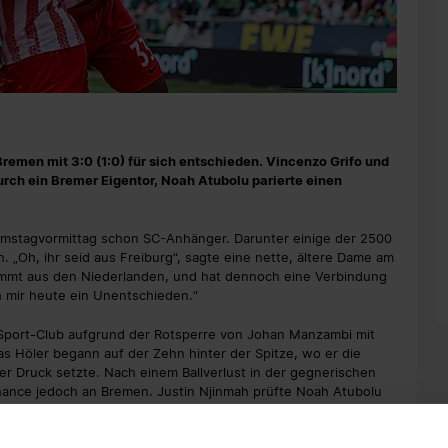
remen mit 3:0 (1:0) für sich entschieden. Vincenzo Grifo und
 durch ein Bremer Eigentor, Noah Atubolu parierte einen
amstagvormittag schon SC-Anhänger. Darunter einige der 2500
. „Oh, ihr seid aus Freiburg“, sagte eine nette, ältere Dame am
tammt aus den Niederlanden, und hat dennoch eine Verbindung
 mir heute ein Unentschieden.“
Sport-Club aufgrund der Rotsperre von Johan Manzambi mit
as Höler begann auf der Zehn hinter der Spitze, wo er die
r Druck setzte. Nach einem Ballverlust in der gegnerischen
chance jedoch an Bremen. Justin Njinmah prüfte Noah Atubolu