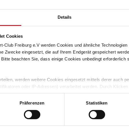
 der 18. Minute. Über die linke Seite lief der Ball, Patrick
 etwas in den Rücken bekam und deshalb nicht mehr genug
Details
o Backhaus parierte. Die Zuschauer wurden zunächst nicht mit
ss ein Standard den Spielstand zugunsten des SC änderte.
 auf den Elfmeterpunkt. Vincenzo Grifo trat und verwandelte
et Cookies
rt-Club Freiburg e.V werden Cookies und ähnliche Technologie
 Chance verbuchen, als Marco Friedl aus der zweiten Reihe
che Zwecke eingesetzt, die auf Ihrem Endgerät gespeichert werd
r ein offenes, ausgeglichenes Spiel, in dem der Sport-Club
 Bitte beachten Sie, dass einige Cookies unbedingt erforderlich
h gute Umschaltmomente hatte. So wie in der 44. Minute, als
ehend aber nicht an Backhaus vorbei legen konnte. Und in der
blegte, dessen Versuch aus 16 Metern die Latte streifte.
 erteilen, werden weitere Cookies eingesetzt mittels derer auch
ntifikatoren oder IP-Adressen) verarbeitet werden. Durch Klicken
 der Speicherung aller aufgeführten Cookies und der entsprech
it auf Seiten der Bremer und ihres Anhangs, weil
Heimelf zugunsten des SC auslegte. Werder wurde mit
 die unten jeweils angegebene Zwecke gem. § 25 Abs. 1 TDDDG,
Präferenzen
Statistiken
inmah prüfte Atubolu aus 13 Metern, der SC-Keeper packte
ene Auswahl treffen und diese durch Klicken auf den „Auswahl er
es Schweigen im Heimbereich und Torjubel im SC-Block. Auf der
es“ auswählen, werden nur unbedingt erforderliche Cookies einge
 auf Adamu ab, der nur den Fuß hinhalten musste und auf 2:0
derzeit widerrufen. Weitere Informationen entnehmen Sie bitte un
 unserem
Impressum
."