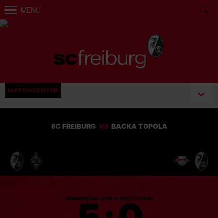
MENÜ
MATCHCENTER
SC FREIBURG
VS
BACKA TOPOLA
5
:
0
DONNERSTAG // 09.11.2023 // 20:00