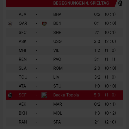
BEGEGNUNGEN 4. SPIELTAG
AJA
-
BHA
0:2
(0 : 1)
QAR
-
B04
0:1
(0 : 0)
SFC
-
SHE
2:1
(0 : 1)
ASK
-
USG
3:0
(2 : 0)
MHI
-
VIL
1:2
(1 : 0)
REN
-
PAO
3:1
(1 : 1)
SLA
-
ROM
2:0
(0 : 0)
TOU
-
LIV
3:2
(1 : 0)
ATA
-
STU
1:0
(0 : 0)
SCF
-
Backa Topola
5:0
(1 : 0)
AEK
-
MAR
0:2
(0 : 1)
BKH
-
MOL
1:3
(0 : 2)
RAN
-
SPA
2:1
(2 : 0)