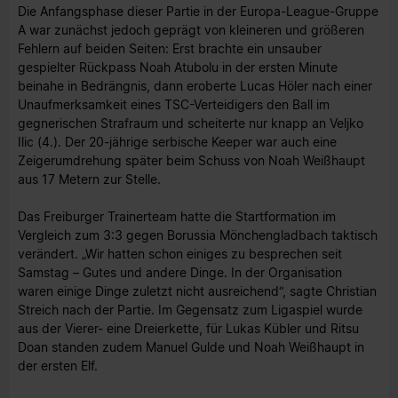
Die Anfangsphase dieser Partie in der Europa-League-Gruppe
A war zunächst jedoch geprägt von kleineren und größeren
Fehlern auf beiden Seiten: Erst brachte ein unsauber
gespielter Rückpass Noah Atubolu in der ersten Minute
beinahe in Bedrängnis, dann eroberte Lucas Höler nach einer
Unaufmerksamkeit eines TSC-Verteidigers den Ball im
gegnerischen Strafraum und scheiterte nur knapp an Veljko
Ilic (4.). Der 20-jährige serbische Keeper war auch eine
Zeigerumdrehung später beim Schuss von Noah Weißhaupt
aus 17 Metern zur Stelle.
Das Freiburger Trainerteam hatte die Startformation im
Vergleich zum 3:3 gegen Borussia Mönchengladbach taktisch
verändert. „Wir hatten schon einiges zu besprechen seit
Samstag – Gutes und andere Dinge. In der Organisation
waren einige Dinge zuletzt nicht ausreichend“, sagte Christian
Streich nach der Partie. Im Gegensatz zum Ligaspiel wurde
aus der Vierer- eine Dreierkette, für Lukas Kübler und Ritsu
Doan standen zudem Manuel Gulde und Noah Weißhaupt in
der ersten Elf.