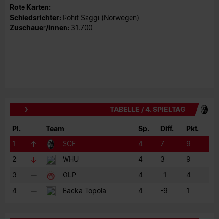
Rote Karten:
Schiedsrichter:
Rohit Saggi (Norwegen)
Zuschauer/innen:
31.700
TABELLE / 4. SPIELTAG
Pl.
Team
Sp.
Diff.
Pkt.
1
SCF
4
7
9
2
WHU
4
3
9
3
OLP
4
-1
4
4
Backa Topola
4
-9
1