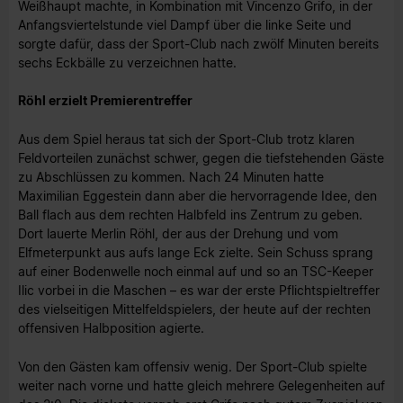
Weißhaupt machte, in Kombination mit Vincenzo Grifo, in der
Anfangsviertelstunde viel Dampf über die linke Seite und
sorgte dafür, dass der Sport-Club nach zwölf Minuten bereits
sechs Eckbälle zu verzeichnen hatte.
Röhl erzielt Premierentreffer
Aus dem Spiel heraus tat sich der Sport-Club trotz klaren
Feldvorteilen zunächst schwer, gegen die tiefstehenden Gäste
zu Abschlüssen zu kommen. Nach 24 Minuten hatte
Maximilian Eggestein dann aber die hervorragende Idee, den
Ball flach aus dem rechten Halbfeld ins Zentrum zu geben.
Dort lauerte Merlin Röhl, der aus der Drehung und vom
Elfmeterpunkt aus aufs lange Eck zielte. Sein Schuss sprang
auf einer Bodenwelle noch einmal auf und so an TSC-Keeper
Ilic vorbei in die Maschen – es war der erste Pflichtspieltreffer
des vielseitigen Mittelfeldspielers, der heute auf der rechten
offensiven Halbposition agierte.
Von den Gästen kam offensiv wenig. Der Sport-Club spielte
weiter nach vorne und hatte gleich mehrere Gelegenheiten auf