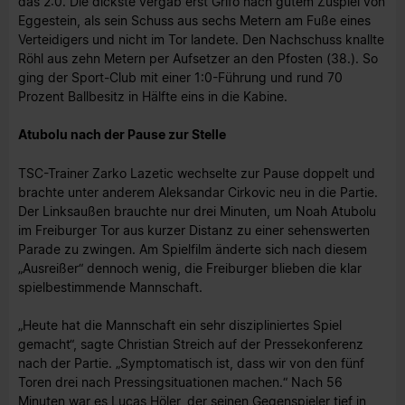
das 2:0. Die dickste vergab erst Grifo nach gutem Zuspiel von
Eggestein, als sein Schuss aus sechs Metern am Fuße eines
Verteidigers und nicht im Tor landete. Den Nachschuss knallte
Röhl aus zehn Metern per Aufsetzer an den Pfosten (38.). So
ging der Sport-Club mit einer 1:0-Führung und rund 70
Prozent Ballbesitz in Hälfte eins in die Kabine.
Atubolu nach der Pause zur Stelle
TSC-Trainer Zarko Lazetic wechselte zur Pause doppelt und
brachte unter anderem Aleksandar Cirkovic neu in die Partie.
Der Linksaußen brauchte nur drei Minuten, um Noah Atubolu
im Freiburger Tor aus kurzer Distanz zu einer sehenswerten
Parade zu zwingen. Am Spielfilm änderte sich nach diesem
„Ausreißer“ dennoch wenig, die Freiburger blieben die klar
spielbestimmende Mannschaft.
„Heute hat die Mannschaft ein sehr diszipliniertes Spiel
gemacht“, sagte Christian Streich auf der Pressekonferenz
nach der Partie. „Symptomatisch ist, dass wir von den fünf
Toren drei nach Pressingsituationen machen.“ Nach 56
Minuten war es Lucas Höler, der seinen Gegenspieler tief in