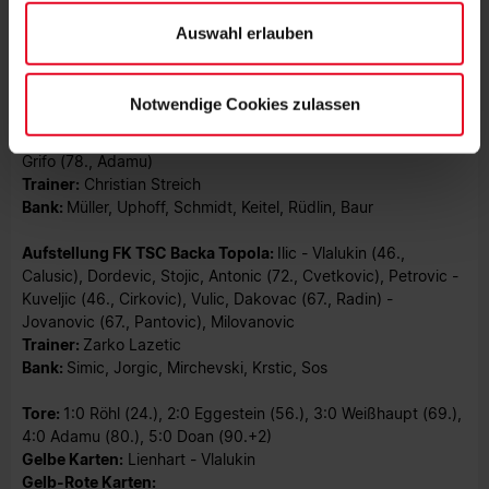
Auswahl erlauben
STENOGRAMM
Aufstellung SC Freiburg:
Atubolu - Ginter, Lienhart (78.,
Notwendige Cookies zulassen
Kübler), Gulde - Sildillia, Eggestein, Höfler, Weißhaupt
(70., Makengo) - Röhl (57., Gregoritsch), Höler (70., Doan),
Grifo (78., Adamu)
Trainer:
Christian Streich
Bank:
Müller, Uphoff, Schmidt, Keitel, Rüdlin, Baur
Aufstellung FK TSC Backa Topola:
Ilic - Vlalukin (46.,
Calusic), Dordevic, Stojic, Antonic (72., Cvetkovic), Petrovic -
Kuveljic (46., Cirkovic), Vulic, Dakovac (67., Radin) -
Jovanovic (67., Pantovic), Milovanovic
Trainer:
Zarko Lazetic
Bank:
Simic, Jorgic, Mirchevski, Krstic, Sos
Tore:
1:0 Röhl (24.), 2:0 Eggestein (56.), 3:0 Weißhaupt (69.),
4:0 Adamu (80.), 5:0 Doan (90.+2)
Gelbe Karten:
Lienhart - Vlalukin
Gelb-Rote Karten: