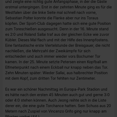
und zeigte eine richtig gute Anfangsphase, in der die Gäste
erstmal untergingen. Erst in der zehnten Minute ging es für die
Westfalen über die linke Seite mal schnell nach vorne,
Sebastian Polter konnte die Flanke aber nur ins Toraus
köpfen. Der Sport-Club dagegen hatte sich eine gute Position
zum Toreschießen ausgesucht. Denn in der 16. Minute stand
es 2:0 und Roland Sallai traf aus der gleichen Ecke wie zuvor
Kübler. Dieses Mal flach und mit der Hilfe des Innenpfostens.
Eine fantastische erste Viertelstunde der Breisgauer, die nicht
nachließen, die Mehrzahl der Zweikämpfe für sich
entschieden und auch immer wieder vors Bochumer Tor
kamen. In der 25. Minute setzte Petersen einen Kopfball am
Elfmeterpunkt nach einem Eckball nur knapp neben das Tor.
Zehn Minuten später: Wieder Sallai, aus halbrechter Position
mit dem Kopf, zum dritten Tor fehlten nur Zentimeter.
Es war ein schöner Nachmittag im Europa-Park Stadion und
es hätte nach den ersten 45 Minuten auch gut und gerne 3:0
oder 4:0 stehen können. Auch Jeong reihte sich in die Liste
derer ein, die eine gute Torchance hatten. Sein Schuss aus 20
Metern nach Zuspiel von Vincenzo Grifo ging nur knapp am
Pfosten vorbei (44.).