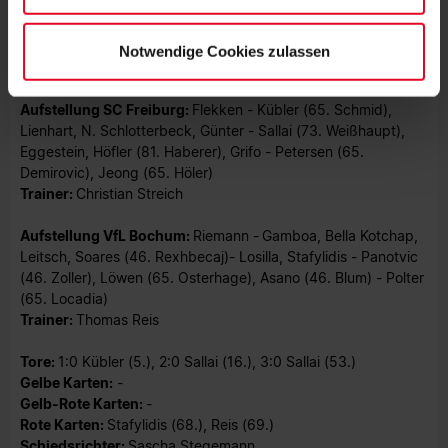
Foto: SC Freiburg
Notwendige Cookies zulassen
STENOGRAMM
Aufstellung SC Freiburg:
Flekken - Kübler (65. Schmid),
Lienhart, N. Schlotterbeck, Günter - Sallai (73. Weißhaupt),
Eggestein, Höfler (81. Haberer), Grifo - Petersen (65.
Demirovic), Jeong (65. Höler)
Trainer:
Christian Streich
Aufstellung VfL Bochum:
Riemann -
Gamboa, Bella Kotchap,
Leitsch, Soares (46. Rexhbecaj)- Losilla, Stafylidis - Panotvic
(46. Zoller), Löwen (65. Osterhage), Asano (46. Blum) - Polter
(65. Locadia)
Trainer:
Thomas Reis
Tore:
1:0 Kübler (5.), 2:0 Sallai (16.), 3:0 Sallai (53.)
Gelbe Karten:
-
Gelb-Rote Karten:
-
Rote Karten:
Stafylidis (68.), Reis (69.)
Schiedsrichter:
Sascha Stegemann