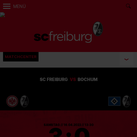
MENÜ
MATCHCENTER
SC FREIBURG
VS
BOCHUM
3
:
0
SAMSTAG // 16.04.2022 // 13:30