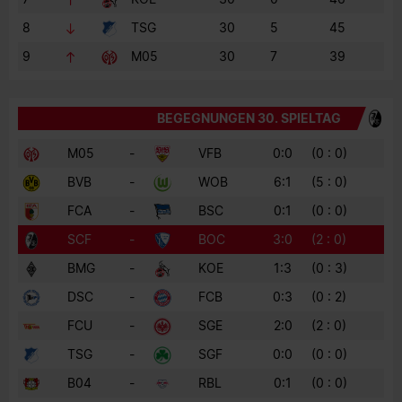
8
TSG
30
5
45
9
M05
30
7
39
BEGEGNUNGEN 30. SPIELTAG
M05
-
VFB
0:0
(0 : 0)
BVB
-
WOB
6:1
(5 : 0)
FCA
-
BSC
0:1
(0 : 0)
SCF
-
BOC
3:0
(2 : 0)
BMG
-
KOE
1:3
(0 : 3)
DSC
-
FCB
0:3
(0 : 2)
FCU
-
SGE
2:0
(2 : 0)
TSG
-
SGF
0:0
(0 : 0)
B04
-
RBL
0:1
(0 : 0)