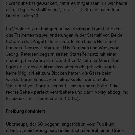
Südtribüne hat gewackelt, hat alles mitgerissen. Es war heute
ein richtiger Fußballtempel", freute sich Streich nach dem
Duell mit dem VfL.
Im Vergleich zum knappen Auswärtssieg in Frankfurt nahm
das Trainerteam zwei Änderungen in der Startelf vor. Beide
betrafen den Angriff, denn anstelle von Lucas Höler und
Ermedin Demirovic starteten Nils Petersen und Wooyeong
Jeong. Petersen begann seinen Startelfeinsatz mit einer
ersten guten Vorarbeit in der dritten Minute für Maximilian
Eggestein, dessen Abschluss aber noch geblockt wurde.
Keine Möglichkeit zum Blocken hatten die Gäste beim
wunderbaren Schuss von Lukas Kübler, der die tolle
Vorarabeit von Philipp Lienhart - einen langen Ball auf die
rechte Seite - perfekt verarbeitete und dann volley abzog, ins
Kreuzeck - ein Traumtor zum 1:0 (5.).
Freiburg dominiert
Überhaupt, der SC begann, angetrieben vom Publikum,
offensiv, spielfreudig, setzte die Bochumer früh unter Druck