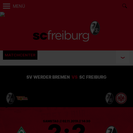
MENÜ
MATCHCENTER
SV WERDER BREMEN
VS
SC FREIBURG
2
:
2
SAMSTAG // 02.11.2019 // 14:30