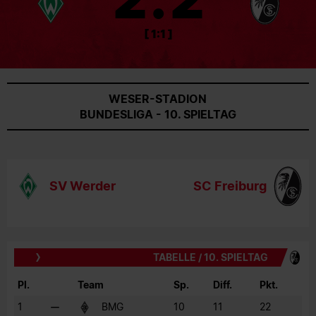
[ 1:1 ]
WESER-STADION
BUNDESLIGA - 10. SPIELTAG
SV Werder
SC Freiburg
TABELLE / 10. SPIELTAG
Pl.
Team
Sp.
Diff.
Pkt.
1
BMG
10
11
22