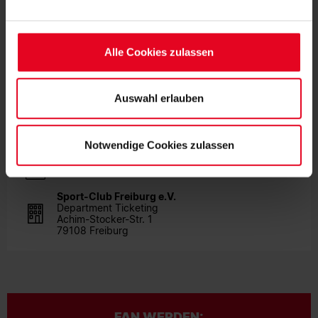
Soweit Sie „Notwendige Cookies“ auswählen, werden nur
unbedingt erforderliche Cookies eingesetzt. Ihre etwaig
ZUR KONTROLLE DEINER DATEN
erteilten Einwilligungen können Sie jederzeit widerrufen.
Alle Cookies zulassen
Weitere Informationen entnehmen Sie bitte unserer
Datenschutzerklärung
und unserem
Impressum
."
KONTAKTDATEN
Auswahl erlauben
Phone 0761-38551-777
Notwendige Cookies zulassen
karten@scfreiburg.com
Sport-Club Freiburg e.V.
Department Ticketing
Achim-Stocker-Str. 1
79108 Freiburg
FAN WERDEN: