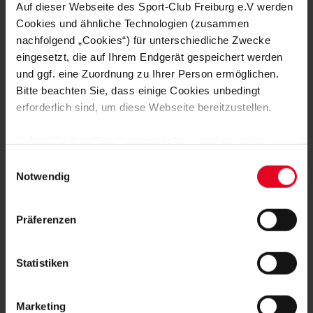
Auf dieser Webseite des Sport-Club Freiburg e.V werden
FAN WERDEN:
Cookies und ähnliche Technologien (zusammen
nachfolgend „Cookies“) für unterschiedliche Zwecke
eingesetzt, die auf Ihrem Endgerät gespeichert werden
und ggf. eine Zuordnung zu Ihrer Person ermöglichen.
Bitte beachten Sie, dass einige Cookies unbedingt
erforderlich sind, um diese Webseite bereitzustellen.
MITGLIED WERDEN
Sofern Sie Ihre Einwilligung erteilen, werden weitere
Cookies eingesetzt mittels derer auch personenbezogene
ZUR ANMELDUNG
Einwilligungsauswahl
Daten von Ihnen (z.B. persönlichen Identifikatoren oder
Notwendig
IP-Adressen) verarbeitet werden. Durch Klicken auf den
„Alle Cookies zulassen“-Button stimmen Sie der
Präferenzen
Speicherung aller aufgeführten Cookies und der
entsprechenden Verarbeitung Ihrer personenbezogenen
NOCH FRAGEN?
Daten für die unten jeweils angegebene Zwecke gem. §
Statistiken
25 Abs. 1 TDDDG, Art. 6 Abs. 1 lit. a DSGVO zu. Sie
können auch eine eigene Auswahl treffen und diese durch
0761-38551-0
Marketing
Klicken auf den „Auswahl erlauben“-Button bestätigen.