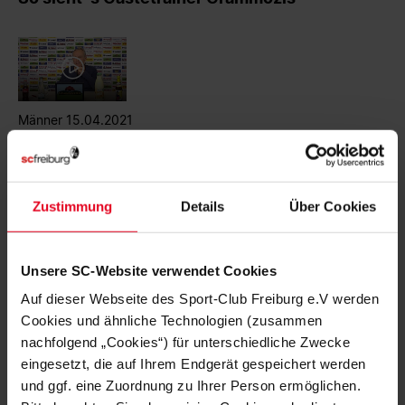
Männer 15.04.2021
Pressekonferenz vor Schalke - XXL
Zustimmung
Details
Über Cookies
Pressekonferenz 14.12.2020
Unsere SC-Website verwendet Cookies
Pressekonferenz vor Schalke - XXL
Auf dieser Webseite des Sport-Club Freiburg e.V werden
Cookies und ähnliche Technologien (zusammen
nachfolgend „Cookies“) für unterschiedliche Zwecke
eingesetzt, die auf Ihrem Endgerät gespeichert werden
und ggf. eine Zuordnung zu Ihrer Person ermöglichen.