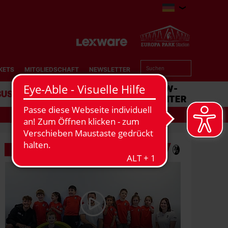
KETS
MITGLIEDSCHAFT
NEWSLETTER
BUSINESS
STADION
MATCHCENTER
VERWANDTE VIDEOS