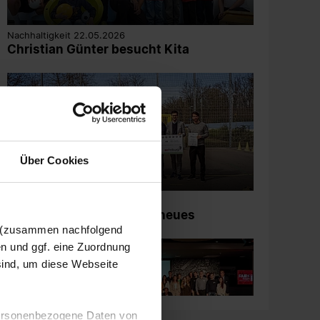
Nachhaltigkeit 22.05.2026
Christian Günter besucht Kita
Über Cookies
Sport-Quartiere 25.03.2026
SC eröffnet mit Partnern neues
Sportareal
n (zusammen nachfolgend
en und ggf. eine Zuordnung
 sind, um diese Webseite
 personenbezogene Daten von